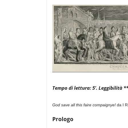
e
Tempo di lettura: 5’. Leggibilità *
God save all this faire compaignye!
da I R
Prologo