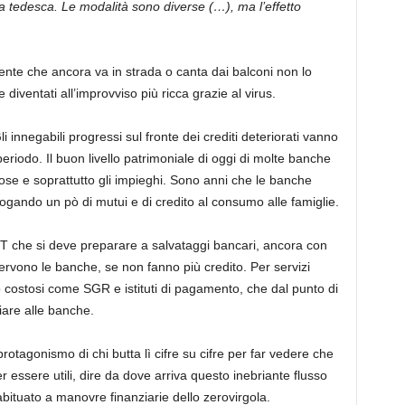
la tedesca. Le modalità sono diverse (…), ma l’effetto
ente che ancora va in strada o canta dai balconi non lo
diventati all’improvviso più ricca grazie al virus.
Gli innegabili progressi sul fronte dei crediti deteriorati vanno
eriodo. Il buon livello patrimoniale di oggi di molte banche
hiose e soprattutto gli impieghi. Sono anni che le banche
rogando un pò di mutui e di credito al consumo alle famiglie.
NYT che si deve preparare a salvataggi bancari, ancora con
ervono le banche, se non fanno più credito. Per servizi
o costosi come SGR e istituti di pagamento, che dal punto di
iare alle banche.
protagonismo di chi butta lì cifre su cifre per far vedere che
essere utili, dire da dove arriva questo inebriante flusso
bituato a manovre finanziarie dello zerovirgola.