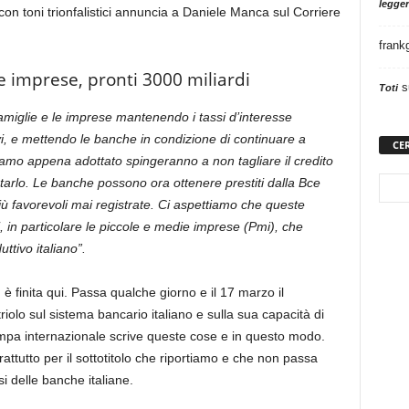
legger
n toni trionfalistici annuncia a Daniele Manca sul Corriere
frank
e imprese, pronti 3000 miliardi
s
Toti
amiglie e le imprese mantenendo i tassi d’interesse
i, e mettendo le banche in condizione di continuare a
CE
amo appena adottato spingeranno a non tagliare il credito
tarlo. Le banche possono ora ottenere prestiti dalla Bce
più favorevoli mai registrate. Ci aspettiamo che queste
isi, in particolare le piccole e medie imprese (Pmi), che
ttivo italiano”.
 finita qui. Passa qualche giorno e il 17 marzo il
riolo sul sistema bancario italiano e sulla sua capacità di
tampa internazionale scrive queste cose e in questo modo.
attutto per il sottotitolo che riportiamo e che non passa
i delle banche italiane.