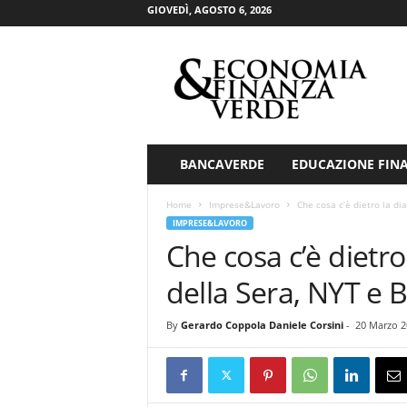
GIOVEDÌ, AGOSTO 6, 2026
E
c
o
n
o
m
i
BANCAVERDE
EDUCAZIONE FIN
a
&
Home
Imprese&Lavoro
Che cosa c’è dietro la dia
F
IMPRESE&LAVORO
i
Che cosa c’è dietro
n
a
della Sera, NYT e B
n
z
By
Gerardo Coppola Daniele Corsini
-
20 Marzo 2
a
V
e
r
d