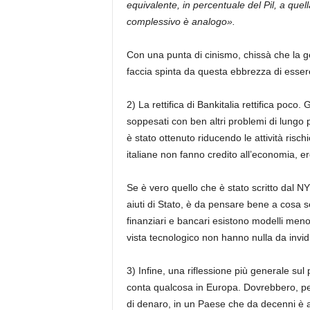
equivalente, in percentuale del Pil, a quel
complessivo è analogo».
Con una punta di cinismo, chissà che la g
faccia spinta da questa ebbrezza di essere 
2) La rettifica di Bankitalia rettifica poco. 
soppesati con ben altri problemi di lungo p
è stato ottenuto riducendo le attività risc
italiane non fanno credito all’economia, e
Se è vero quello che è stato scritto dal 
aiuti di Stato, è da pensare bene a cosa s
finanziari e bancari esistono modelli men
vista tecnologico non hanno nulla da invid
3) Infine, una riflessione più generale sul 
conta qualcosa in Europa. Dovrebbero, per 
di denaro, in un Paese che da decenni è a