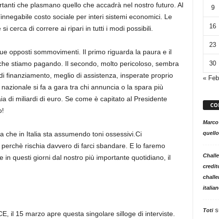
rtanti che plasmano quello che accadrà nel nostro futuro. Al
9
innegabile costo sociale per interi sistemi economici. Le
16
cerca di correre ai ripari in tutti i modi possibili.
23
ue opposti sommovimenti. Il primo riguarda la paura e il
30
 che stiamo pagando. Il secondo, molto pericoloso, sembra
 di finanziamento, meglio di assistenza, insperate proprio
« Feb
 nazionale si fa a gara tra chi annuncia o la spara più
ia di miliardi di euro. Se come è capitato al Presidente
CO
o!
Marco
quello
a che in Italia sta assumendo toni ossessivi.Ci
erchè rischia davvero di farci sbandare. E lo faremo
Challe
e in questi giorni dal nostro più importante quotidiano, il
credit
challe
italia
s
Toti
CE, il 15 marzo apre questa singolare silloge di interviste.