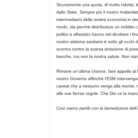
Sicuramente una quota, di molto ridotta, 
dallo Stato. Sempre più il nostro malandat
intermediario della nostra economia in dec
modo, sia perchè distribuisce un reddito ch
politici e affaristici hanno nel dirottare i 
nostro sistema sanitario è sotto gli occhi di
scontra contro la scarsa dotazione di presi
banche, ma non la nostra salute. Non siam
Rimane un’ultima chance: fare appello al F
nostro Governo affinché l’ESM intervenga in f
caveat che a nessuno venga alla mente, n
alle sue ferree regole. Che Dio ce la man
Così siamo partiti con la benedizione del