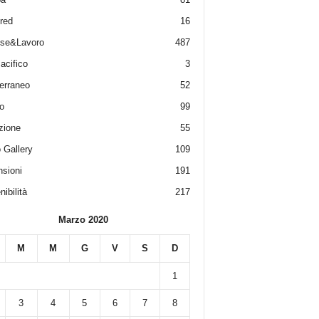
red
16
ese&Lavoro
487
acifico
3
erraneo
52
o
99
zione
55
 Gallery
109
sioni
191
ibilità
217
Marzo 2020
M
M
G
V
S
D
1
3
4
5
6
7
8