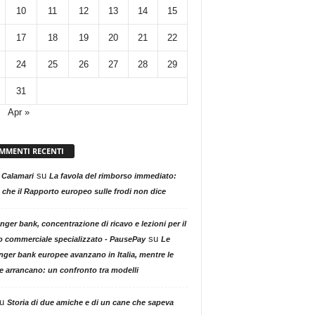
10
11
12
13
14
15
17
18
19
20
21
22
24
25
26
27
28
29
31
Apr »
MMENTI RECENTI
su
 Calamari
La favola del rimborso immediato:
 che il Rapporto europeo sulle frodi non dice
nger bank, concentrazione di ricavo e lezioni per il
su
o commerciale specializzato - PausePay
Le
nger bank europee avanzano in Italia, mentre le
ne arrancano: un confronto tra modelli
u
Storia di due amiche e di un cane che sapeva