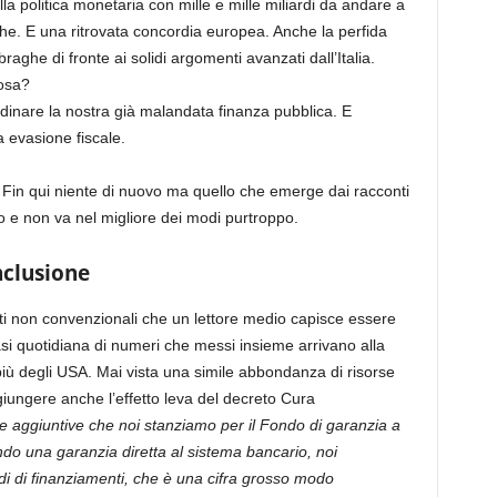
la politica monetaria con mille e mille miliardi da andare a
nche. E una ritrovata concordia europea. Anche la perfida
aghe di fronte ai solidi argomenti avanzati dall’Italia.
cosa?
rdinare la nostra già malandata finanza pubblica. E
 evasione fiscale.
o. Fin qui niente di nuovo ma quello che emerge dai racconti
 e non va nel migliore dei modi purtroppo.
nclusione
enti non convenzionali che un lettore medio capisce essere
uasi quotidiana di numeri che messi insieme arrivano alla
 più degli USA. Mai vista una simile abbondanza di risorse
giungere anche l’effetto leva del decreto Cura
se aggiuntive che noi stanziamo per il Fondo di garanzia a
ndo una garanzia diretta al sistema bancario, noi
di di finanziamenti, che è una cifra grosso modo