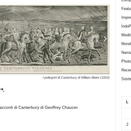
Featu
Impr
IndoP
Medit
Mond
Narra
Photo
Recen
I pellegrini di Canterbury di William Blake (1810)
Sosten
**.
L
acconti di Canterbury di Geoffrey Chaucer.
2