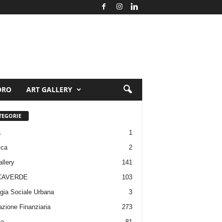
ORO
ART GALLERY
TEGORIE
a
1
ica
2
allery
141
CAVERDE
103
gia Sociale Urbana
3
zione Finanziaria
273
pa
81