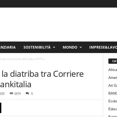
ANZIARIA
SOSTENIBILITÀ
MONDO
IMPRESE&LAV
triba tra Corriere della Sera, NYT e...
CA
Afric
 la diatriba tra Corriere
Amer
ankitalia
Art G
BAN
020
2674
0
Ecolo
Educa
Euro