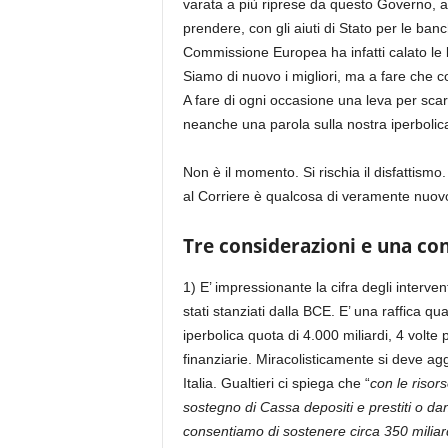
varata a più riprese da questo Governo, al
prendere, con gli aiuti di Stato per le ba
Commissione Europea ha infatti calato le br
Siamo di nuovo i migliori, ma a fare che 
A fare di ogni occasione una leva per sca
neanche una parola sulla nostra iperbolica
Non è il momento. Si rischia il disfattism
al Corriere è qualcosa di veramente nuovo
Tre considerazioni e una co
1) E’ impressionante la cifra degli interv
stati stanziati dalla BCE. E’ una raffica q
iperbolica quota di 4.000 miliardi, 4 volte
finanziarie. Miracolisticamente si deve ag
Italia. Gualtieri ci spiega che “
con le risor
sostegno di Cassa depositi e prestiti o da
consentiamo di sostenere circa 350 miliar