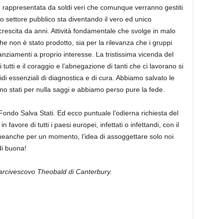
è rappresentata da soldi veri che comunque verranno gestiti
o settore pubblico sta diventando il vero ed unico
rescita da anni. Attività fondamentale che svolge in malo
e non è stato prodotto, sia per la rilevanza che i gruppi
finanziamenti a proprio interesse. La tristissima vicenda del
 tutti e il coraggio e l’abnegazione di tanti che ci lavorano si
di essenziali di diagnostica e di cura. Abbiamo salvato le
o stati per nulla saggi e abbiamo perso pure la fede.
ondo Salva Stati. Ed ecco puntuale l’odierna richiesta del
avore di tutti i paesi europei, infettati o infettandi, con il
eanche per un momento, l’idea di assoggettare solo noi
di buona!
l’arcivescovo Theobald di Canterbury.