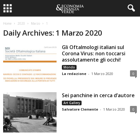
Home
2020
Marzo
1
Daily Archives: 1 Marzo 2020
Gli Oftalmologi italiani sul
Corona Virus: non toccarsi
assolutamente gli occhi!
Mondo
La redazione
-
1 Marzo 2020
0
Sei panchine in cerca d’autore
Art Gallery
Salvatore Clemente
-
1 Marzo 2020
0