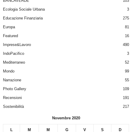
BANCAVERDE
103
Ecologia Sociale Urbana
3
Educazione Finanziaria
275
Europa
81
Featured
16
Imprese&Lavoro
490
IndoPacifico
3
Mediterraneo
52
Mondo
99
Narrazione
55
Photo Gallery
109
Recensioni
191
Sostenibilità
217
Novembre 2020
L
M
M
G
V
S
D