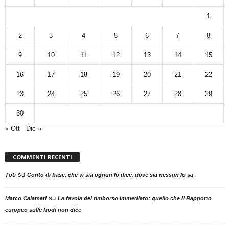
1
2
3
4
5
6
7
8
9
10
11
12
13
14
15
16
17
18
19
20
21
22
23
24
25
26
27
28
29
30
« Ott
Dic »
COMMENTI RECENTI
su
Toti
Conto di base, che vi sia ognun lo dice, dove sia nessun lo sa
su
Marco Calamari
La favola del rimborso immediato: quello che il Rapporto
europeo sulle frodi non dice