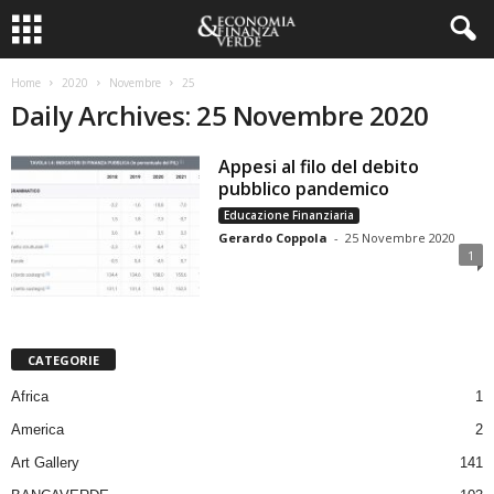
Home
2020
Novembre
25
Daily Archives: 25 Novembre 2020
Appesi al filo del debito
pubblico pandemico
Educazione Finanziaria
Gerardo Coppola
-
25 Novembre 2020
1
CATEGORIE
Africa
1
America
2
Art Gallery
141