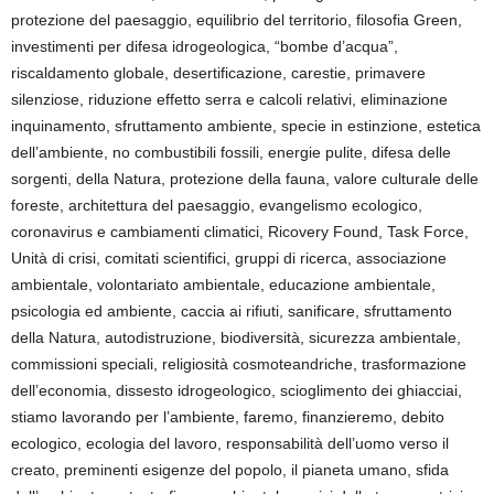
protezione del paesaggio, equilibrio del territorio, filosofia Green,
investimenti per difesa idrogeologica,
“
bombe d’acqua
”
,
riscaldamento globa
le, desertificazione, carestie
, primaver
e
silenziose, riduzione effetto serra e calcoli relativi, eliminazione
inquinamento, sfruttamento ambiente, specie in estinzione, estetica
dell’ambiente, no combustibili fossili
, energie pulit
e
, difesa delle
s
orgenti, della
N
atura,
p
rotezione della fauna, valore culturale delle
foreste,
a
rchitettura del paesaggio, evangelismo ecologico,
coronavirus e cambiamenti climatici,
Ricovery
Found
, Task Force,
Unità di
c
risi, comitati scientifici, gruppi di ricerca, associazione
ambientale, volontariato ambientale, educazione ambientale,
psicologia
ed
ambiente, caccia ai rifiuti, sanificare, sfruttamento
della
N
atura, autodistruzione, biodiversità, sicurezza ambientale,
commissioni speciali, religiosità
cosmoteandriche
, trasformazione
dell’economia, dissesto idrogeologico, scioglimento dei ghiacciai,
stiamo lavorando
per l’ambiente
, faremo, finanzieremo, debito
ecologico, ecologia del lavoro, responsabilità dell’uomo verso il
creato, preminenti esigenze del popolo, il
p
ianeta umano, sfida