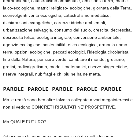
dell’ambiente, catastrofismo ambientale, amici della terra, matrici
laico-ecologiche, matrici religioso- ecologiche, giornata della Terra,
sconvolgenti verità ecologiche, catastrofismo mediatico,
dichiarazioni evangeliche, carenze idriche ambientali,
urbanizzazione selvaggia, consumo del suolo, crescita, decrescita,
decrescita felice, ecologia integrale, conversione ambientale,
agenzie ecologiche, sostenibilità, etica ecologica, armonia uomo-
t
erra, opzioni ecologiche, peccati ecologici, l’ideologia
circolarista
,
fine della Natura, pensiero verde, cambiare il mondo,
g
retismo
,
gretini
,
radicalgretismo
, modelli matematici, riserve biogenetiche,
riserve integrali
, nubifragi e
chi più ne ha
ne
metta.
PAROLE
PAROLE
PAROLE
PAROLE
PAROLE
Ma le realtà sono ben altre
talvolta
collegate a vari
megainteressi
e
non si vedono CONCRETI RISULTATI NE’ PROSPETTIVE.
Ma QUALE FUTURO?
Ad esempio la montagna appenninica
è da molti decenni