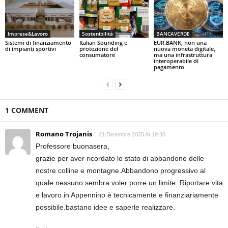
Imprese&Lavoro
Sostenibilità
BANCAVERDE
Sistemi di finanziamento
Italian Sounding e
EUR.BANK, non una
di impianti sportivi
protezione del
nuova moneta digitale,
consumatore
ma una infrastruttura
interoperabile di
pagamento
1 COMMENT
Romano Trojanis
21 Dicembre 2020 At 19:30
Professore buonasera,
grazie per aver ricordato lo stato di abbandono delle
nostre colline e montagne.Abbandono progressivo al
quale nessuno sembra voler porre un limite. Riportare vita
e lavoro in Appennino è tecnicamente e finanziariamente
possibile.bastano idee e saperle realizzare.