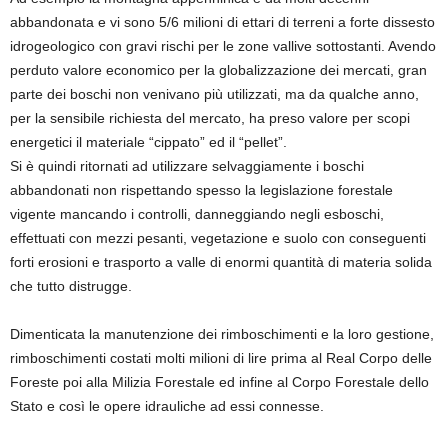
abbandonata e vi sono 5/
6 milioni di ettari di terreni a
f
orte dissesto
idrogeologico
c
on gravi rischi per le zone vallive sottostanti. Avendo
perduto valore economico per la globalizzazione dei mercati
,
gran
parte dei
b
oschi non
venivano più utilizzati, m
a da qualche anno,
per la sensibile
ri
chiest
a
del
mercato, ha preso valore per scopi
energetici il materiale
“
cippato
”
e
d
il
“
pellet
”.
Si è
quindi ritornat
i ad
utilizzare
selvaggiamente
i boschi
abbandonati
non rispettando spesso la legislazione forestale
vigente
mancan
d
o i
controlli, danneggiando negli es
boschi
,
effettuati con mezzi pesanti
,
vegetazione
e
suolo con conseguenti
forti erosioni
e trasporto a valle di enormi quantità di materia solida
che tutto distrugge
.
Dimenticata la manutenzione dei rimboschimenti e la loro gestione,
rimboschimenti costati
m
olti milioni di lire prima
al
Real
C
orpo delle
F
oreste poi alla
M
ilizia
Forestale ed infine al Co
rpo
F
orestale dello
Stato
e
così le opere idrauliche ad essi connesse
.