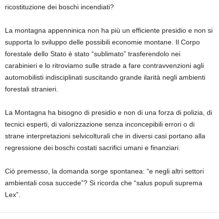
ricostituzione dei boschi incendiati?
La montagna appenninica non ha più un efficiente presidio
e non si
supporta
lo sviluppo delle possibili economie montane
.
Il Corpo
forestale dello Stato
è stato
“sublimato”
trasferendolo nei
carabinieri e lo ritroviamo sulle strade
a fare contravvenzion
i
agli
automobilisti indisciplinati
suscitando
grande ilarità
negli ambienti
forestali stranieri.
La Montagna ha bisogno di presidio
e non di una forza di polizia
,
di
tecnici esperti
, di valorizzazione senza inconcepibili
error
i
o di
strane interpretazioni
selvicolturali
che in diversi casi portano alla
regressione dei boschi costati
sacrifici umani e finanziari.
Ciò premesso, la domanda sorge spontanea: “e negli altri settori
ambientali cosa succede”? Si ricorda che “
salus
populi
suprema
Lex
”.