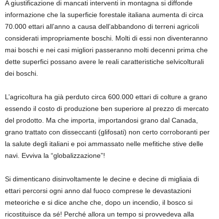
A
giustificazione di
mancati interventi in montagna
si diffonde
informazione che
la superficie forestale italiana aumenta di circa
70.000 ettari all’anno
a
causa dell’abbandono di terreni agricoli
considerati
impropriamente boschi
. Molti di essi non diventeranno
mai boschi e nei casi migliori passeranno molti decenni prima che
dette superfici possano avere le
reali
caratteristiche
selvicolturali
dei boschi.
L’agricoltura ha
già
perduto circa 600.000 ettari di colture a grano
essendo il costo di produzione ben superiore al prezzo di mercato
del prodotto. Ma che importa, importandosi grano dal Canada,
grano trattato con disseccanti (
glifosati
) non certo corroboranti per
la salute degli italiani
e poi ammassato nelle mefitiche stive delle
navi
. Evviva la “globalizzazione”!
Si dimenticano
disinvoltamente
le decine e decine di migliaia di
ettari
percorsi ogni anno dal fuoco
comprese le
devastazioni
meteoriche
e si dice anche che, dopo
un
incendio, il bosco si
ricostituisce da sé! Perché allora un tempo si provvedeva alla