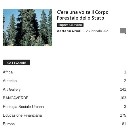
C’era una volta il Corpo
Forestale dello Stato
Imprese&Lavoro
Adriano Gradi
-
2 Gennaio 2021
1
CATEGORIE
Africa
1
America
2
Art Gallery
141
BANCAVERDE
103
Ecologia Sociale Urbana
3
Educazione Finanziaria
275
Europa
81