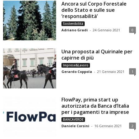
Ancora sul Corpo Forestale
dello Stato e sulle sue
‘responsabilità’
Sostenibilità
Adriano Gradi
-
24 Gennaio 2021
0
Una proposta al Quirinale per
capirne di più
Imprese&Lavoro
Gerardo Coppola
-
21 Gennaio 2021
1
FlowPay, prima start up
autorizzata da Banca d’Italia
per i pagamenti tra imprese
BANCAVERDE
Daniele Corsini
-
16 Gennaio 2021
2