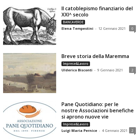
Il catoblepismo finanziario del
XXI^ secolo
BANCAVERDE
Elena Tempestini
-
12 Gennaio 2021
0
Breve storia della Maremma
Imprese&Lavoro
Ulderico Bisconti
-
9 Gennaio 2021
2
Pane Quotidiano: per le
nostre Associazioni benefiche
si aprono nuove vie
Imprese&Lavoro
Luigi Maria Pernice
-
4 Gennaio 2021
2