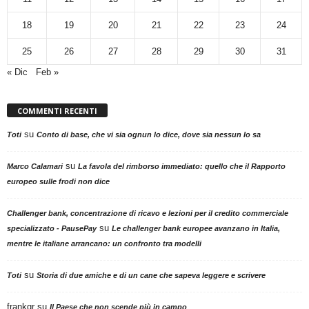
18
19
20
21
22
23
24
25
26
27
28
29
30
31
« Dic
Feb »
COMMENTI RECENTI
su
Toti
Conto di base, che vi sia ognun lo dice, dove sia nessun lo sa
su
Marco Calamari
La favola del rimborso immediato: quello che il Rapporto
europeo sulle frodi non dice
Challenger bank, concentrazione di ricavo e lezioni per il credito commerciale
su
specializzato - PausePay
Le challenger bank europee avanzano in Italia,
mentre le italiane arrancano: un confronto tra modelli
su
Toti
Storia di due amiche e di un cane che sapeva leggere e scrivere
frankgr
su
Il Paese che non scende più in campo