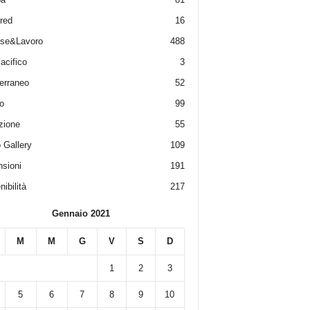
red
16
ese&Lavoro
488
acifico
3
erraneo
52
o
99
zione
55
 Gallery
109
sioni
191
ibilità
217
Gennaio 2021
M
M
G
V
S
D
1
2
3
5
6
7
8
9
10