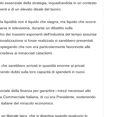
olo essenziale della strategia, inquadrandola in un contesto
enti e di un elevato ideale del lavoro.
a liquidità non è liquido che stagna, ma liquido che scorre.
rve in televisione, durante un dibattito
sulla
no dei massimi esponenti dell’industria del tempo
assunse
ionalizzazione si fosse realizzata si sarebbero presentati
ò, spiegando che non era particolarmente favorevole alle
redeva ai minacciati cataclismi.
 che sarebbero arrivati in quantità enorme ai privati
imendo dubbi sulla loro capacità di spenderli in nuovi
ociale della finanza per garantire i mezzi necessari allo
a Commerciale Italiana
, di cui era Presidente,
sostenendo
e italiane del miracolo economico.
 un liberale laico, che si divertiva quando qualcuno lo