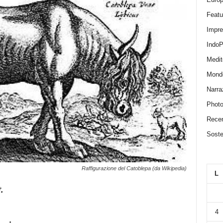
Featu
Impr
IndoP
Medit
Mond
Narra
Photo
Recen
Sosten
Raffigurazione del Catoblepa (da Wikipedia)
L
.
4