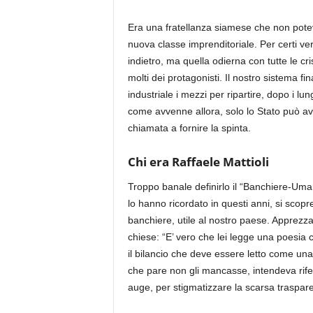
Era
una fratellanza siamese che non pot
nuova classe imprenditoriale.
Per certi ve
indietro, ma quella odierna con tutte le c
molti dei protagonisti. Il nostro sistema f
industriale i mezzi per ripartire, dopo i l
come avvenne allora, solo lo Stato può av
chiamata a fornire la spinta.
Chi era Raffaele Mattioli
Troppo banale definirlo il “Banchiere-Umani
lo hanno ricordato in questi anni, si sco
banchiere, utile al nostro paese. Apprezz
chiese: “E’ vero che lei legge una poesia 
il
bilancio che deve essere letto come una 
che pare non gli mancasse, intendeva rifer
auge, per stigmatizzare la scarsa traspare