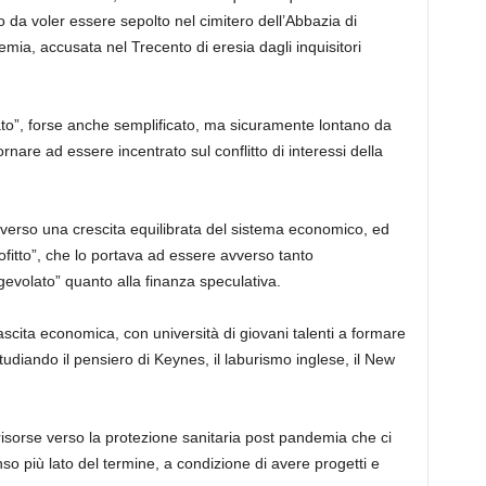
 da voler essere sepolto nel cimitero dell’Abbazia di
mia, accusata nel Trecento di eresia dagli inquisitori
nato”, forse anche semplificato, ma sicuramente lontano da
ornare ad essere incentrato sul conflitto di interessi della
 verso una crescita equilibrata del sistema economico, ed
ofitto”, che lo portava ad essere avverso tanto
agevolato” quanto alla finanza speculativa.
nascita economica, con
università di giovani talenti a formare
udiando il pensiero di Keynes, il laburismo inglese
, il New
risorse verso la protezione sanitaria post pandemia che ci
o più lato del termine, a condizione di avere progetti e