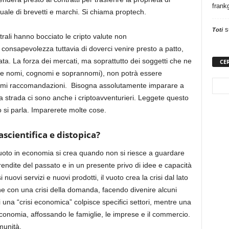
frank
tuale di
brevetti e marchi
. Si chiama proptech.
s
Toti
rali hanno bocciato le cripto valute non
 consapevolezza tuttavia di doverci venire presto a patto,
. La forza dei mercati, ma soprattutto dei soggetti che ne
CE
re nomi, cognomi e soprannomi), non potrà essere
nermi raccomandazioni. Bisogna
assolutamente imparare a
a strada
ci sono anche i
criptoavventurieri. Leggete questo
o si parla. Imparerete molte cose.
scientifica e
distopica
?
vuoto in economia si crea quando non si riesce a guardare
u rendite del passato e in un presente privo di idee e capacità
ovi servizi e nuovi prodotti, il vuoto crea la crisi dal lato
che con una crisi della domanda, facendo divenire alcuni
di una “crisi economica” colpisce specifici settori, mentre una
ll’economia, affossando le famiglie, le imprese e il commercio.
munità.