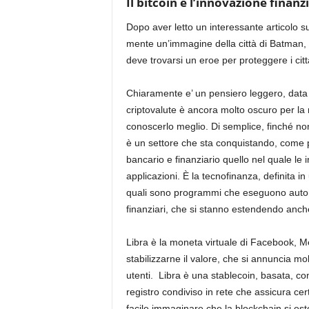
Il bitcoin e l’innovazione finanzi
Dopo aver letto un interessante articolo s
mente
un’immagine della città d
i Batman
,
deve
trovarsi un eroe per
proteggere i citt
Chiaramente
e’ un pensiero leggero, data
criptovalute
è ancora molto oscuro per la 
conoscer
lo
meglio
.
Di semplice, finché no
è
un settore che sta conquistando, come pe
bancario e finanziario
quello nel quale
le i
applicazioni
. È
la
tecnofinanza
,
definita i
quali sono programmi che eseguono auto
finanziari, che si stanno estendendo anch
Libra è la moneta virtuale
di
Facebook
, 
stabilizzarne il valore,
che s
i annuncia
mol
utenti.
Libra è una
stablecoin
,
basata, c
registro condiviso in rete che assicura cert
facile immaginare che la blockchain si este