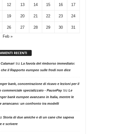
12
13
14
15
16
17
19
20
21
22
23
24
26
27
28
29
30
31
Feb »
MMENTI RECENTI
su
 Calamari
La favola del rimborso immediato:
 che il Rapporto europeo sulle frodi non dice
nger bank, concentrazione di ricavo e lezioni per il
su
o commerciale specializzato - PausePay
Le
nger bank europee avanzano in Italia, mentre le
ne arrancano: un confronto tra modelli
u
Storia di due amiche e di un cane che sapeva
e e scrivere