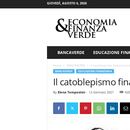
GIOVEDÌ, AGOSTO 6, 2026
E
c
o
n
o
m
i
BANCAVERDE
EDUCAZIONE FIN
a
&
Home
BANCAVERDE
Il catoblepismo finanziario 
F
BANCAVERDE
EDUCAZIONE FINANZIARIA
i
Il catoblepismo fin
n
a
By
Elena Tempestini
-
12 Gennaio 2021
420
n
z
a
V
e
r
d