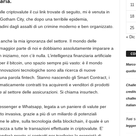
aria.
11
ulle
criptovalute il cui link
trovate di seguito,
mi è venuta
in
18
Gotham
City, che dopo una
terribile
epidemia
,
adini da
gli
assalti
di un crimine moderno e
ben
organizzato
.
25
« Dic
 anche la mia ignoranza del settore.
Il mondo delle
maggior parte di noi e
dobbiamo
assolutamente
imparare a
CO
n iniziamo, non c’è
nulla
.
L’intelligenza finanziaria
artificiale
r il bitcoin,
uno spazio
sempre più vasto
:
è il mondo
Marco
nnovazioni tecnologiche sono alla ricerca di nuove
quello
n una parola
fintech
.
Stanno nascendo gli
Smart
Contract
, i
maticamente contratti
tra acquirenti e venditori di prodotti
Challe
e al
settore delle assicurazioni. Si chiama insurtech.
credit
challe
italia
Messenger
e Whatsapp
, legata a
un paniere di valute per
to invasiva, grazie a più di un miliardo di potenziali
s
Toti
ome
le altre, sulla tecnologia della blockchain
,
il
quale è un
legger
ezza a tutte le transazioni effettuate in criptovalute. E’
nderà presto ai contratti per trasferire la
proprietà
di