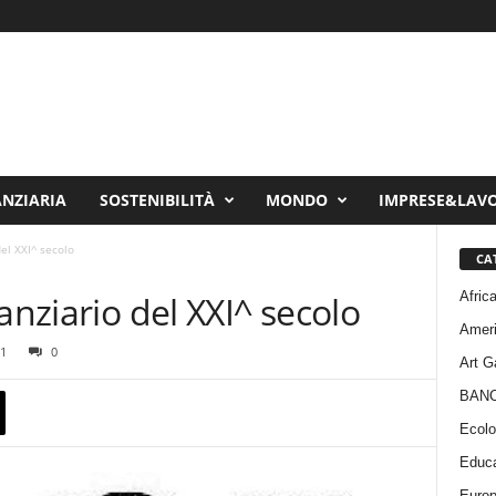
ANZIARIA
SOSTENIBILITÀ
MONDO
IMPRESE&LAV
del XXI^ secolo
CA
Afric
anziario del XXI^ secolo
Amer
1
0
Art G
BAN
Ecolo
Educa
Euro