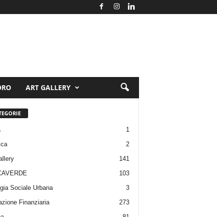
ORO
ART GALLERY
TEGORIE
a
1
ica
2
allery
141
CAVERDE
103
gia Sociale Urbana
3
zione Finanziaria
273
pa
81