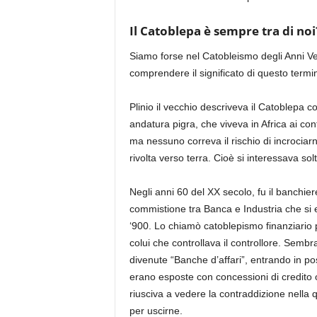
Il Catoblepa è sempre tra di noi
Siamo forse nel
Catobleismo
degli Anni V
comprendere il significato di questo termi
Plinio il vecchio descriveva
il Catoblepa 
andatura pigra, che viveva in Africa ai con
ma nessuno correva il rischio di incrociar
rivolta verso terra. Cioè si interessava sol
Negli anni 60 del XX secolo, fu il banchier
commistione tra Banca e Industria
che si 
‘900
.
Lo chiamò catoblepismo finanziario pe
colui che controllava il controllore. Semb
divenute “Banche d’affari”, entrando in
pos
erano esposte con concessioni di credito 
riusciva a vedere la contraddizione nella
per uscirne.