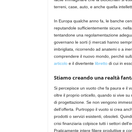
terreni
,
case
, auto,
e anche quella
intellet
In Europa
qualche anno fa
,
le banche cent
reputandole
sufficientemente sicure, nella
tentandone una regolamentazione adeguata
governano le sorti (i mercati hanno semp
imbrigliata, ricorrendo ad anatemi o a i
comprendere il nuovo mondo, perché sull
articolo
e il divertente
libretto
di cui in ess
Stiamo creando una realtà fanta
Si percepisce un vuoto che fa paura e il 
oltre il proprio orticello, quando si vive s
di progettazione. Se non vengono immessi nu
dell’offerta. Purtroppo il vuoto si crea an
prodotti o servizi esistenti, obsoleti. Quin
crisi finanziaria colpisce tutti i settori de
Praticamente intere filiere produttive e co