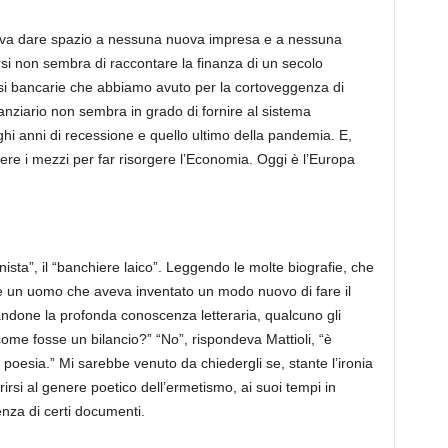
eva dare spazio a nessuna nuova impresa e a nessuna
rsi non
sembra di raccontare la finanza di un secolo
risi bancarie che abbiamo avuto per la cortoveggenza di
inanziario non sembra in grado di fornire al sistema
unghi anni di recessione e quello ultimo della pandemia. E,
ere i mezzi per far risorgere l’Economia. Oggi è l’Europa
sta”, il “
ban
chiere laico
”. Leggendo le molte biografie,
che
pre un uomo che aveva inventato un modo nuovo di fare il
andone la profonda conoscenza letteraria, qualcuno gli
come fosse un bilancio?” “No”, rispondeva Mattioli, “è
poesia.” Mi sarebbe venuto da chiedergli se, stante l’ironia
irsi al genere poetico dell’ermetismo, ai suoi tempi in
nza di certi documenti.