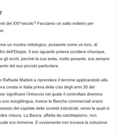
?
enti del XXI^secolo?
Facciamo un salto indietro per
ne
.
come
un mostro mitologico, possente come un toro, di
fini dell’Etiopia. Il suo sguardo poteva uccidere chiunque
,
ne
gli occhi, perché la sua testa, molto pesante, era sempre
tanto del suo piccolo particolare.
e Raffaele Mattioli a riprendere il termine applicandolo alla
era
creata
in Italia prima della crisi degli anni
30 del
r significare l’
intreccio nel quale il controllato diveniva
ra uno scioglilingua, invece le Banche commerciali erano
sesso del capitale delle società industriali, verso le quali si
oltre misura
. La Banca, affetta da catoblepismo, non
 quale era immersa.
E ovviamente non trovava la soluzione