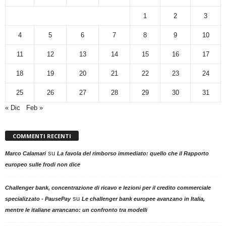
1
2
3
4
5
6
7
8
9
10
11
12
13
14
15
16
17
18
19
20
21
22
23
24
25
26
27
28
29
30
31
« Dic
Feb »
COMMENTI RECENTI
su
Marco Calamari
La favola del rimborso immediato: quello che il Rapporto
europeo sulle frodi non dice
Challenger bank, concentrazione di ricavo e lezioni per il credito commerciale
su
specializzato - PausePay
Le challenger bank europee avanzano in Italia,
mentre le italiane arrancano: un confronto tra modelli