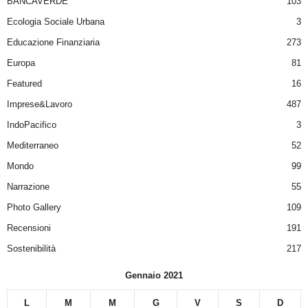
BANCAVERDE
103
Ecologia Sociale Urbana
3
Educazione Finanziaria
273
Europa
81
Featured
16
Imprese&Lavoro
487
IndoPacifico
3
Mediterraneo
52
Mondo
99
Narrazione
55
Photo Gallery
109
Recensioni
191
Sostenibilità
217
Gennaio 2021
L
M
M
G
V
S
D