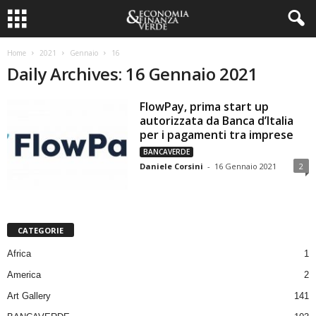
Home
2021
Gennaio
16
Daily Archives: 16 Gennaio 2021
FlowPay, prima start up
autorizzata da Banca d’Italia
per i pagamenti tra imprese
BANCAVERDE
Daniele Corsini
-
16 Gennaio 2021
2
CATEGORIE
Africa
1
America
2
Art Gallery
141