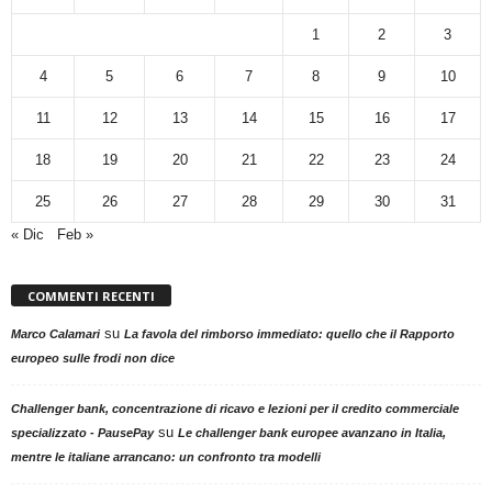
1
2
3
4
5
6
7
8
9
10
11
12
13
14
15
16
17
18
19
20
21
22
23
24
25
26
27
28
29
30
31
« Dic
Feb »
COMMENTI RECENTI
su
Marco Calamari
La favola del rimborso immediato: quello che il Rapporto
europeo sulle frodi non dice
Challenger bank, concentrazione di ricavo e lezioni per il credito commerciale
su
specializzato - PausePay
Le challenger bank europee avanzano in Italia,
mentre le italiane arrancano: un confronto tra modelli