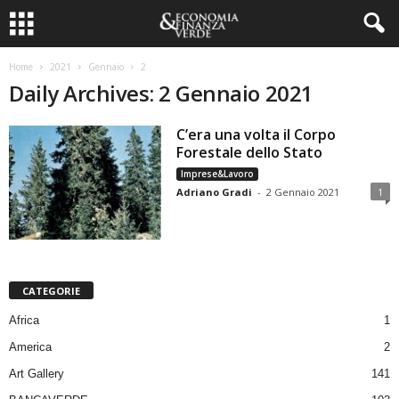
Home
2021
Gennaio
2
Daily Archives: 2 Gennaio 2021
C’era una volta il Corpo
Forestale dello Stato
Imprese&Lavoro
Adriano Gradi
-
2 Gennaio 2021
1
CATEGORIE
Africa
1
America
2
Art Gallery
141