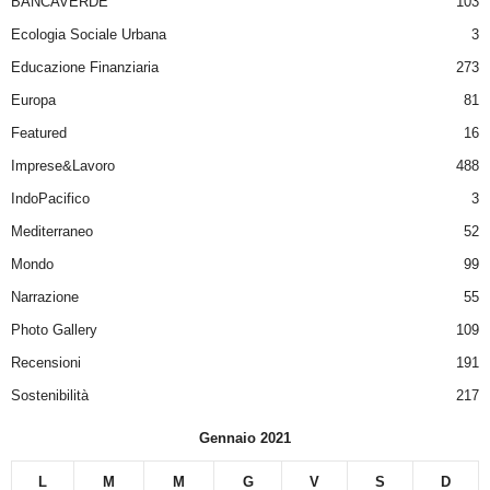
BANCAVERDE
103
Ecologia Sociale Urbana
3
Educazione Finanziaria
273
Europa
81
Featured
16
Imprese&Lavoro
488
IndoPacifico
3
Mediterraneo
52
Mondo
99
Narrazione
55
Photo Gallery
109
Recensioni
191
Sostenibilità
217
Gennaio 2021
L
M
M
G
V
S
D