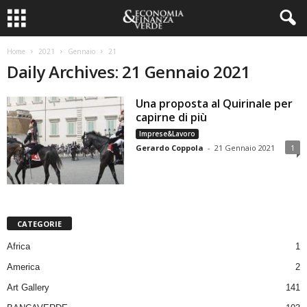
Home
2021
Gennaio
21
Daily Archives: 21 Gennaio 2021
Una proposta al Quirinale per
capirne di più
Imprese&Lavoro
Gerardo Coppola
-
21 Gennaio 2021
1
CATEGORIE
Africa
1
America
2
Art Gallery
141