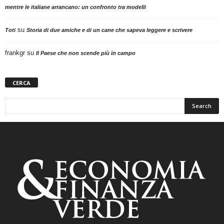
mentre le italiane arrancano: un confronto tra modelli
su
Toti
Storia di due amiche e di un cane che sapeva leggere e scrivere
frankgr
su
Il Paese che non scende più in campo
CERCA