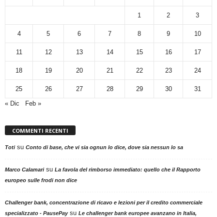
1
2
3
4
5
6
7
8
9
10
11
12
13
14
15
16
17
18
19
20
21
22
23
24
25
26
27
28
29
30
31
« Dic
Feb »
COMMENTI RECENTI
su
Toti
Conto di base, che vi sia ognun lo dice, dove sia nessun lo sa
su
Marco Calamari
La favola del rimborso immediato: quello che il Rapporto
europeo sulle frodi non dice
Challenger bank, concentrazione di ricavo e lezioni per il credito commerciale
su
specializzato - PausePay
Le challenger bank europee avanzano in Italia,