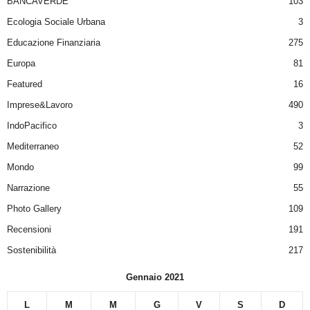
BANCAVERDE
103
Ecologia Sociale Urbana
3
Educazione Finanziaria
275
Europa
81
Featured
16
Imprese&Lavoro
490
IndoPacifico
3
Mediterraneo
52
Mondo
99
Narrazione
55
Photo Gallery
109
Recensioni
191
Sostenibilità
217
Gennaio 2021
L
M
M
G
V
S
D