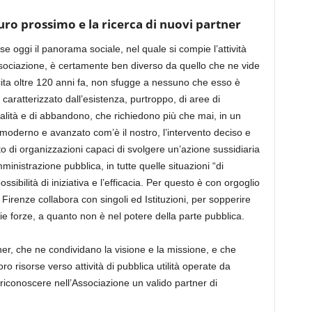
turo prossimo e la ricerca di nuovi partner
e oggi il panorama sociale, nel quale si compie l’attività
ssociazione, è certamente ben diverso da quello che ne vide
cita
oltre
120 anni fa, non sfugge a nessuno che esso è
caratterizzato dall’esistenza, purtroppo, di aree di
alità e di abbandono, che richiedono più che mai, in un
moderno e avanzato com’è il nostro, l’intervento deciso e
o di organizzazioni capaci di svolgere un’azione sussidiaria
inistrazione pubblica, in tutte quelle situazioni “di
sibilità di iniziativa e l’efficacia. Per questo è con orgoglio
i Firenze
collabora con
singoli ed
Istituzioni, per sopperire
prie forze, a quanto non è nel potere della parte pubblica.
ner, che ne condividano la visione e la missione, e che
oro risorse verso attività di pubblica utilità operate da
riconoscere
nell’Associazione un
valido
partner di