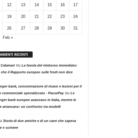
12
13
14
15
16
17
19
20
21
22
23
24
26
27
28
29
30
31
Feb »
MMENTI RECENTI
su
 Calamari
La favola del rimborso immediato:
 che il Rapporto europeo sulle frodi non dice
nger bank, concentrazione di ricavo e lezioni per il
su
o commerciale specializzato - PausePay
Le
nger bank europee avanzano in Italia, mentre le
ne arrancano: un confronto tra modelli
u
Storia di due amiche e di un cane che sapeva
e e scrivere