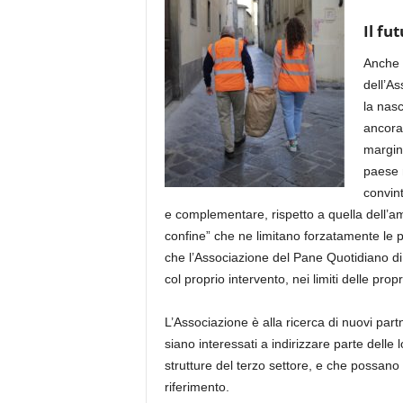
Il fu
Anche s
dell’A
la nas
ancora 
margin
paese 
convint
e complementare, rispetto a quella dell’amm
confine” che ne limitano forzatamente le pos
che l’Associazione del Pane Quotidiano d
col proprio intervento, nei limiti delle pro
L’Associazione è alla ricerca di nuovi part
siano interessati a indirizzare parte delle l
strutture del terzo settore,
e che possano
riferimento.