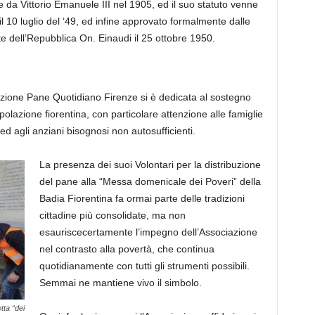
 da Vittorio Emanuele III nel 1905
, ed il suo statuto venne
il 10 luglio del ‘49, ed infine approvato
formalmente dalle
te dell’Repubblica On. Einaudi il
25 ottobre 1950.
zione Pane Quotidiano Firenze si è dedicata al sostegno
olazione fiorentina, con particolare attenzione alle famiglie
ed
agli
anziani
bisognosi
non autosufficienti.
La presenza dei suoi Volontari per la distribuzione
del pane alla “Messa
domenicale
dei Poveri” della
Badia Fiorentina fa ormai parte delle tradizioni
cittadine
più consolidate
, ma non
esaurisce
certamente
l’impegno
dell’Associazione
nel
contrasto alla povertà, che continua
quotidianamente
con tutti gli strumenti possibili.
Semmai ne mantiene vivo il simbolo.
tta “dei