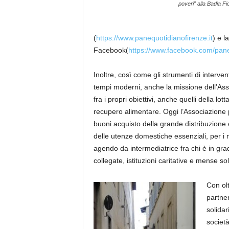
poveri” alla Badia Fi
(
https://www.panequotidianofirenze.it
) e l
Facebook
(
https://www.facebook.com/pane
Inoltre,
così come gli strumenti di interven
tempi moderni,
anche la missione dell’Ass
fra i propri obiettivi, anche quelli dell
a lott
recupero alimentare
.
Oggi l’Associazione p
buoni acquisto della grande distribuzione
delle utenze domestiche essenziali, per i n
agendo da intermediatrice fra chi è in gra
collegate, istituzioni caritative e mense soli
Con ol
partne
solidar
società