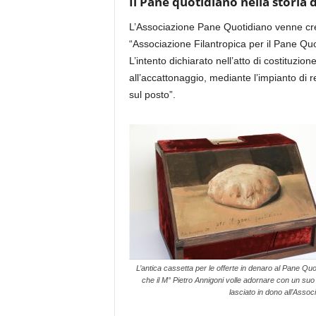
Il Pane quotidiano nella storia 
L
’Associazione
Pane Quotidiano
venne cr
“
Associazione Filantropica per il Pane Qu
L’intento dichiarato nell’atto di costituzion
all’accattonaggio,
mediante l’impianto di r
sul posto
”.
L’antica cassetta per le offerte in denaro al Pane Quo
che il M° Pietro Annigoni volle adornare con un suo 
lasciato in dono all’Assoc