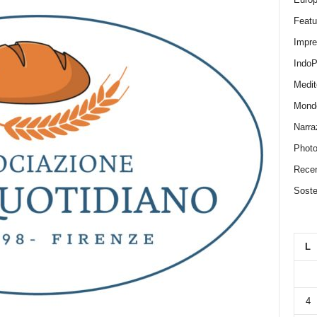
Featu
Impr
IndoP
Medit
Mond
Narra
Photo
Recen
Sosten
L
4