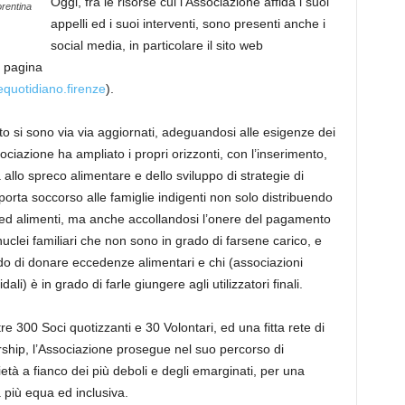
Oggi, fra le risorse cui l’Associazione affida i suoi
orentina
appelli e
d
i suoi interventi, sono presenti anche i
social media
, in particolare il sito web
a pagina
quotidiano.firenze
).
to si sono via via aggiornati,
adeguandosi alle esigenze dei
ociazione ha ampliato i propri orizzonti,
con l’
inser
imento,
a allo spreco alimentare e
dello sviluppo di
strategie di
orta soccorso alle famiglie indigenti non solo distribuendo
 ed alimenti, ma anche accollandosi l’onere del pagamento
uclei familiari che non sono in grado di farsene carico, e
do di donare eccedenze alimentari e chi (associazioni
dali) è in grado di farle giungere agli utilizzatori finali.
tre 300 Soci
quotizzanti
e
30 Volontari,
ed una fitta rete di
rship
,
l’Associazione prosegue nel suo percorso di
ietà
a fianco dei più deboli e degli emarginati, per una
 più equa ed inclusiva.