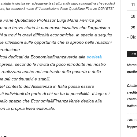
 statutaria decisa per adeguarne la struttura alla nuova normativa che regola il
11
ore, ha assunto il nome di “Associazione Pane Quotidiano Firenze ODV ETS”.
18
ne Pane Quotidiano Professor Luigi Maria Pernice per
rso una breve storia le numerose iniziative che l’organismo
25
i trovi in gravi difficoltà economiche, in specie a seguito
« Dic
le riflessioni sulle opportunità che si aprono nelle relazioni
produzione.
CO
coli dedicati da Economiaefinanzaverde alle
società
impresa, secondo le novità da poco introdotte nel nostro
Marco
realizzarsi anche nel contrasto della povertà e della
quello
e più continuativi e stabili.
Challe
l contesto dell’Assistenza in Italia possa essere
credit
individuali da parte di chi ne ha la possibilità. Il logo e i
challe
i nello spazio che Economia&FinanzaVerde dedica alla
italia
on la propria linea editoriale.
s
Toti
legger