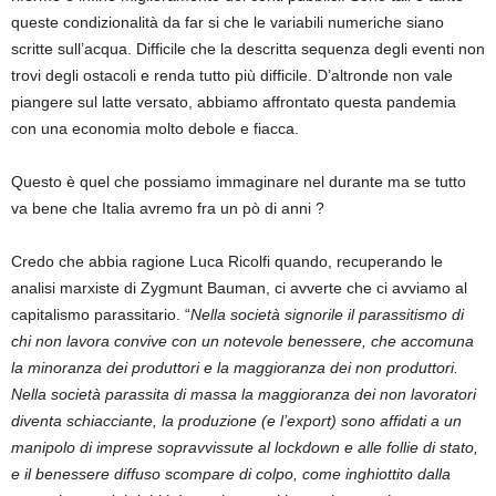
queste condizionalità da far si che le variabili numeriche siano
scritte sull’acqua. Difficile che la descritta sequenza degli eventi non
trovi degli ostacoli e renda tutto più difficile. D’altronde non vale
piangere sul latte versato, abbiamo affrontato questa pandemia
con una economia molto debole e fiacca.
Questo è quel che possiamo immaginare nel durante ma se tutto
va bene che Italia avremo fra un pò di anni ?
Credo che abbia ragione Luca Ricolfi quando, recuperando le
analisi marxiste di Zygmunt Bauman, ci avverte che ci avviamo al
capitalismo parassitario. “
Nella società signorile il parassitismo di
chi non lavora convive con un notevole benessere, che accomuna
la minoranza dei produttori e la maggioranza dei non produttori.
Nella società parassita di massa la maggioranza dei non lavoratori
diventa schiacciante, la produzione (e l’export) sono affidati a un
manipolo di imprese sopravvissute al lockdown e alle follie di stato,
e il benessere diffuso scompare di colpo, come inghiottito dalla