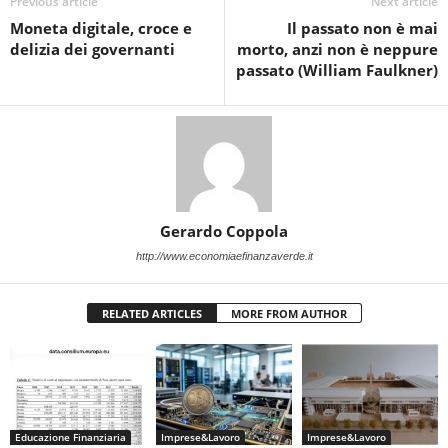
Previous article
Next article
Moneta digitale, croce e
Il passato non è mai
delizia dei governanti
morto, anzi non è neppure
passato (William Faulkner)
Gerardo Coppola
http://www.economiaefinanzaverde.it
RELATED ARTICLES
MORE FROM AUTHOR
Educazione Finanziaria
Imprese&Lavoro
Imprese&Lavoro