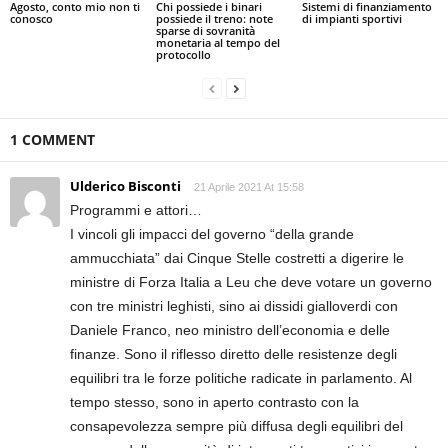
Agosto, conto mio non ti
Chi possiede i binari
Sistemi di finanziamento
conosco
possiede il treno: note
di impianti sportivi
sparse di sovranità
monetaria al tempo del
protocollo
1 COMMENT
Ulderico Bisconti
21 Aprile 2021 At 15:58
Programmi e attori…
I vincoli gli impacci del governo “della grande
ammucchiata” dai Cinque Stelle costretti a digerire le
ministre di Forza Italia a Leu che deve votare un governo
con tre ministri leghisti, sino ai dissidi gialloverdi con
Daniele Franco, neo ministro dell’economia e delle
finanze. Sono il riflesso diretto delle resistenze degli
equilibri tra le forze politiche radicate in parlamento. Al
tempo stesso, sono in aperto contrasto con la
consapevolezza sempre più diffusa degli equilibri del