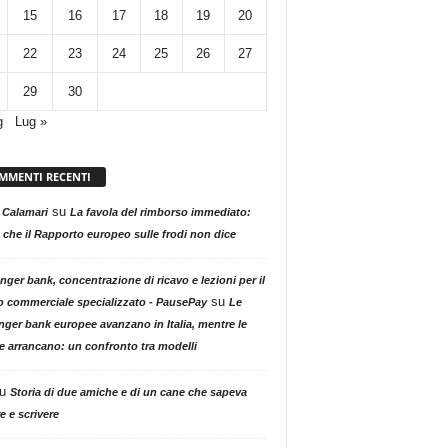
15
16
17
18
19
20
22
23
24
25
26
27
29
30
g
Lug »
MMENTI RECENTI
su
 Calamari
La favola del rimborso immediato:
 che il Rapporto europeo sulle frodi non dice
nger bank, concentrazione di ricavo e lezioni per il
su
o commerciale specializzato - PausePay
Le
nger bank europee avanzano in Italia, mentre le
ne arrancano: un confronto tra modelli
u
Storia di due amiche e di un cane che sapeva
e e scrivere