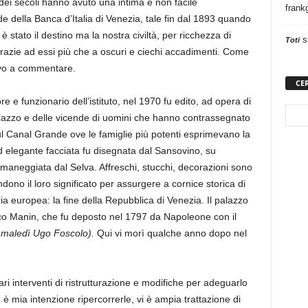
dei secoli hanno avuto una intima e non facile
frank
e della Banca d’Italia di Venezia, tale fin dal 1893 quando
 stato il destino ma la nostra civiltà, per ricchezza di
s
Toti
a grazie ad essi più che a oscuri e ciechi accadimenti. Come
ovo a commentare.
CE
re e funzionario dell’istituto, nel 1970 fu edito, ad opera di
l palazzo e delle vicende di uomini che hanno contrassegnato
ul Canal Grande ove le famiglie più potenti esprimevano la
d elegante facciata fu disegnata dal Sansovino, su
imaneggiata dal Selva. Affreschi, stucchi, decorazioni sono
ndono il loro significato per assurgere a cornice storica di
ia europea: la fine della Repubblica di Venezia. Il palazzo
ico Manin, che fu deposto nel 1797 da Napoleone con il
 lo maledì Ugo Foscolo).
Qui vi morì qualche anno dopo nel
ri interventi di ristrutturazione e modifiche per adeguarlo
n è mia intenzione ripercorrerle, vi è ampia trattazione di