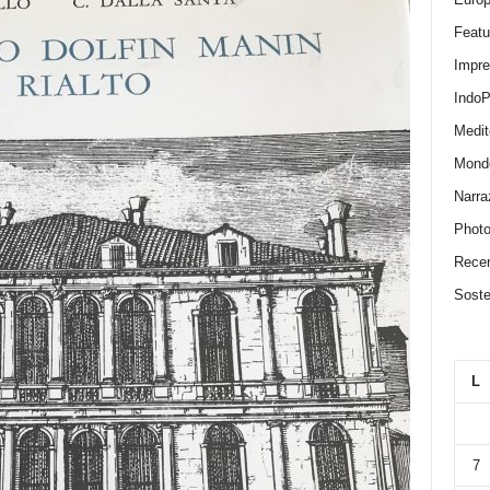
Featu
Impr
IndoP
Medit
Mond
Narra
Photo
Recen
Sosten
L
7