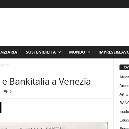
ANZIARIA
SOSTENIBILITÀ
MONDO
IMPRESE&LAV
Venezia
CA
Afric
e Bankitalia a Venezia
Amer
0
Art G
BAN
Ecolo
Educa
Euro