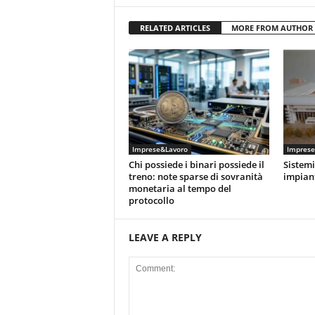
RELATED ARTICLES
MORE FROM AUTHOR
Imprese&Lavoro
Imprese
Chi possiede i binari possiede il
Sistemi
treno: note sparse di sovranità
impiant
monetaria al tempo del
protocollo
LEAVE A REPLY