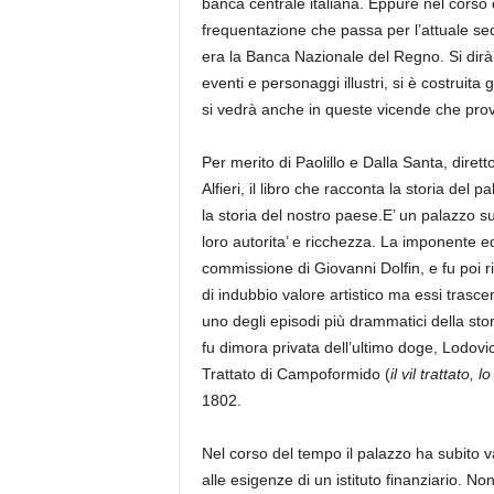
banca centrale italiana. Eppure nel corso 
frequentazione che passa per l’attuale sed
era la Banca Nazionale del Regno. Si dirà è
eventi e personaggi illustri, si è costruit
si vedrà anche in queste vicende che pr
Per merito di Paolillo e Dalla Santa, diretto
Alfieri, il libro che racconta la storia de
la storia del nostro paese.E’ un palazzo s
loro autorita’ e ricchezza. La imponente e
commissione di Giovanni Dolfin, e fu poi r
di indubbio valore artistico ma essi trasce
uno degli episodi più drammatici della stor
fu dimora privata dell’ultimo doge, Lodov
Trattato di Campoformido (
il vil trattato,
1802.
Nel corso del tempo il palazzo ha subito va
alle esigenze di un istituto finanziario. No