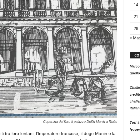
14
21
28
« Ma
CO
Marco
quello
Challe
credit
challe
italia
Copertina del libro Il palazzo Dolfin Manin a Rialto
s
Toti
legger
nti tra loro lontani, l’Imperatore francese, il doge Manin e la