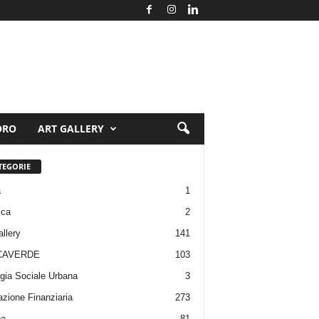
ORO
ART GALLERY
TEGORIE
a
1
ica
2
allery
141
CAVERDE
103
gia Sociale Urbana
3
zione Finanziaria
273
pa
81