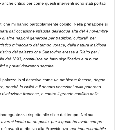
 anche critico per come questi interventi sono stati portati
tti che mi hanno particolarmente colpito. Nella prefazione si
lata dall’occasione infausta dell’acqua alta del 4 novembre
di altre nazioni generose per tradizioni culturali, per
artistico minacciato dal tempo vorace, dalla natura insidiosa
ipristino del palazzo che Sansovino eresse a Rialto per i
ia dal 1893, costituisce un fatto significativo e di buon
lici e privati dovranno seguire.
del palazzo lo si descrive come
un ambiente fastoso, degno
co, perchè la civiltà e il denaro veneziani nulla poterono
a rivoluzione francese, e contro il grande conflitto delle
inadeguatezza rispetto alle sfide del tempo. Nel suo
’avermi levato da un posto, per il quale ho avuto sempre
più avanti attribuiva alla Provvidenza,
per imperscrutabile