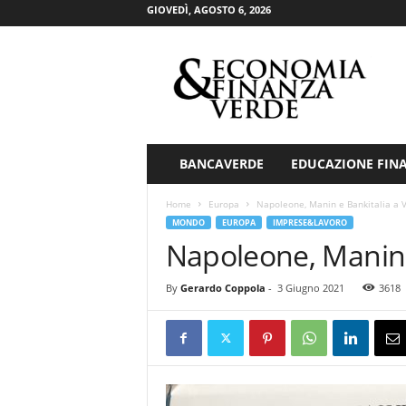
GIOVEDÌ, AGOSTO 6, 2026
E
c
o
n
o
m
i
BANCAVERDE
EDUCAZIONE FIN
a
&
Home
Europa
Napoleone, Manin e Bankitalia a 
F
MONDO
EUROPA
IMPRESE&LAVORO
i
Napoleone, Manin 
n
a
By
Gerardo Coppola
-
3 Giugno 2021
3618
n
z
a
V
e
r
d