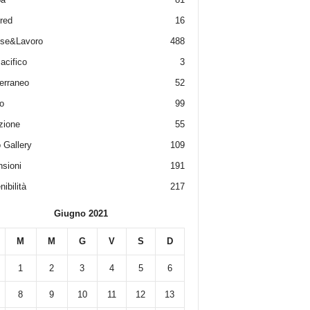
red
16
ese&Lavoro
488
acifico
3
erraneo
52
o
99
zione
55
 Gallery
109
sioni
191
ibilità
217
Giugno 2021
M
M
G
V
S
D
1
2
3
4
5
6
8
9
10
11
12
13