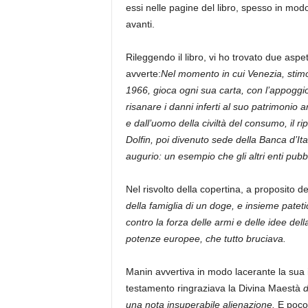
essi nelle pagine del libro, spesso in modo
avanti.
Rileggendo il libro, vi ho trovato due aspe
avverte:
Nel momento in cui Venezia, stimo
1966, gioca ogni sua carta, con l’appoggio 
risanare i danni inferti al suo patrimonio 
e dall’uomo della civiltà del consumo, il r
Dolfin, poi divenuto sede della Banca d’Ital
augurio: un esempio che gli altri enti pubb
Nel risvolto della copertina, a proposito 
della famiglia di un doge, e insieme pateti
contro la forza delle armi e delle idee dell
potenze europee, che tutto bruciava.
Manin avvertiva in modo lacerante la sua 
testamento ringraziava la Divina Maestà
d
una nota insuperabile alienazione.
E poco 