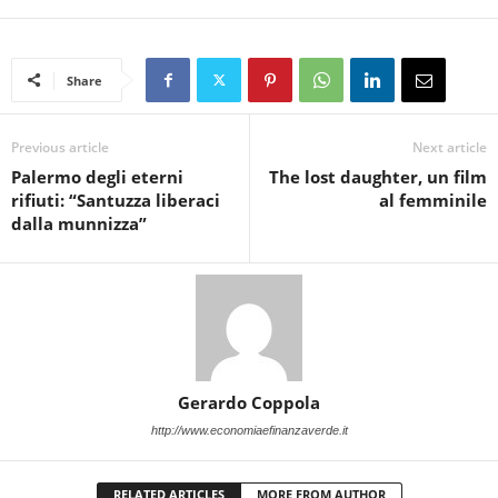
Share
Previous article
Next article
Palermo degli eterni
The lost daughter, un film
rifiuti: “Santuzza liberaci
al femminile
dalla munnizza”
Gerardo Coppola
http://www.economiaefinanzaverde.it
RELATED ARTICLES
MORE FROM AUTHOR