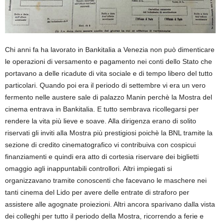
Chi anni fa ha lavorato in Bankitalia a Venezia non può dimenticare
le operazioni di versamento e pagamento nei conti dello Stato che
portavano a delle ricadute di vita sociale e di tempo libero del tutto
particolari. Quando poi era il periodo di settembre vi era un vero
fermento nelle austere sale di palazzo Manin perchè la Mostra del
cinema entrava in Bankitalia. E tutto sembrava ricollegarsi per
rendere la vita più lieve e soave. Alla dirigenza erano di solito
riservati gli inviti alla Mostra più prestigiosi poichè la BNL tramite la
sezione di credito cinematografico vi contribuiva con cospicui
finanziamenti e quindi era atto di cortesia riservare dei biglietti
omaggio agli inappuntabili controllori. Altri impiegati si
organizzavano tramite conoscenti che facevano le maschere nei
tanti cinema del Lido per avere delle entrate di straforo per
assistere alle agognate proiezioni. Altri ancora sparivano dalla vista
dei colleghi per tutto il periodo della Mostra, ricorrendo a ferie e