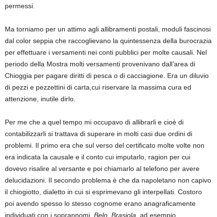
permessi.
Ma torniamo per un attimo agli allibramenti postali, moduli fascinosi
dal color seppia che raccoglievano la quintessenza della burocrazia
per effettuare i versamenti nei conti pubblici per molte causali. Nel
periodo della Mostra molti versamenti provenivano dall’area di
Chioggia per pagare diritti di pesca o di cacciagione. Era un diluvio
di pezzi e pezzettini di carta,cui riservare la massima cura ed
attenzione, inutile dirlo.
Per me che a quel tempo mi occupavo di allibrarli e cioè di
contabilizzarli si trattava di superare in molti casi due ordini di
problemi. Il primo era che sul verso del certificato molte volte non
era indicata la causale e il conto cui imputarlo, ragion per cui
dovevo risalire al versante e poi chiamarlo al telefono per avere
delucidazioni. Il secondo problema è che da napoletano non capivo
il chiogiotto, dialetto in cui si esprimevano gli interpellati. Costoro
poi avendo spesso lo stesso cognome erano anagraficamente
individuati con i soprannomi,
Belo, Brasiola,
ad esempio.