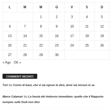
L
M
M
G
V
S
D
1
2
3
4
5
6
7
8
9
10
11
12
13
14
15
16
17
18
19
20
21
22
23
24
25
26
27
28
29
30
« Ago
Ott »
COMMENTI RECENTI
su
Toti
Conto di base, che vi sia ognun lo dice, dove sia nessun lo sa
su
Marco Calamari
La favola del rimborso immediato: quello che il Rapporto
europeo sulle frodi non dice