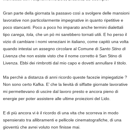
Gran parte della giornata la passavo così a svolgere delle mansioni
lavorative non particolarmente impegnative in quanto ripetitive e
poco stancanti. Poco a poco ho imparato anche termini dialettali
tipo
carega, tola,
che un pò mi sarebbero tornati utili. E ho perso il
vizio di cambiare i nomi veneziani in italiano, come capitò una volta
quando intestai un assegno circolare al Comune di
Santo Stino di
Livenza
che non esiste visto che il nome corretto è San Stino di
Livenza. Ebbi dei rimbrotti dal mio capo e dovetti annullare il titolo.
Ma perchè a distanza di anni ricordo queste facezie impiegatizie ?
Non sono certo Kafka. E’ che la lievità di siffatte giornate lavorative
mi permettevano di uscire dal lavoro presto e ancora pieno di
energie per poter assistere alle ultime proiezioni del Lido.
E di più ancora vi è il ricordo di una vita che scorreva in modo
spensierato tra allibramenti e pellicole cinematografiche, di una
gioventù che avrei voluto non finisse mai.