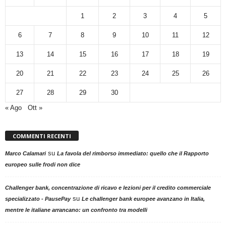
1
2
3
4
5
6
7
8
9
10
11
12
13
14
15
16
17
18
19
20
21
22
23
24
25
26
27
28
29
30
« Ago
Ott »
COMMENTI RECENTI
su
Marco Calamari
La favola del rimborso immediato: quello che il Rapporto
europeo sulle frodi non dice
Challenger bank, concentrazione di ricavo e lezioni per il credito commerciale
su
specializzato - PausePay
Le challenger bank europee avanzano in Italia,
mentre le italiane arrancano: un confronto tra modelli