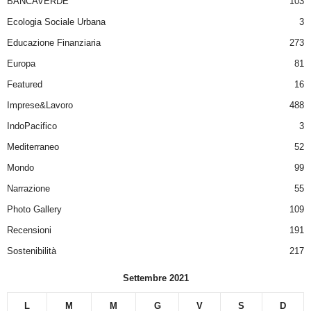
BANCAVERDE
103
Ecologia Sociale Urbana
3
Educazione Finanziaria
273
Europa
81
Featured
16
Imprese&Lavoro
488
IndoPacifico
3
Mediterraneo
52
Mondo
99
Narrazione
55
Photo Gallery
109
Recensioni
191
Sostenibilità
217
Settembre 2021
L
M
M
G
V
S
D