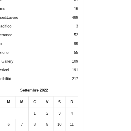
red
16
ese&Lavoro
489
acifico
3
erraneo
52
o
99
zione
55
 Gallery
109
sioni
191
ibilità
217
Settembre 2022
M
M
G
V
S
D
1
2
3
4
6
7
8
9
10
11