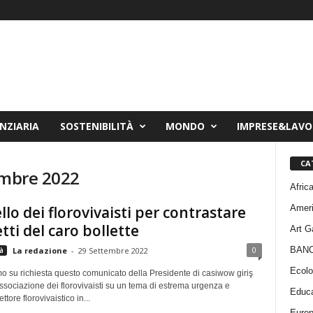
NZIARIA
SOSTENIBILITÀ
MONDO
IMPRESE&LAV
CA
embre 2022
Afric
Amer
llo dei florovivaisti per contrastare
etti del caro bollette
Art G
BAN
0
à
La redazione
-
29 Settembre 2022
Ecolo
o su richiesta questo comunicato della Presidente di casiwow giriş
ssociazione dei florovivaisti su un tema di estrema urgenza e
Educa
ttore florovivaistico in...
Euro