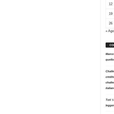
12
19
26
« Ago
CO
Marco
quello
Challe
credit
challe
italia
s
Toti
legger