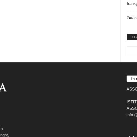
frank
s
Toti
CE
In 
ASSO
ISTI
ASSO
info 
in
right,