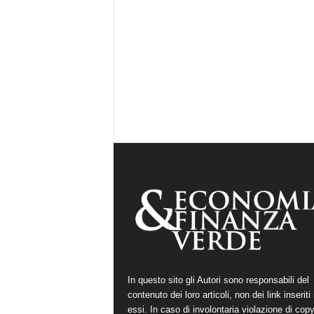
In questo sito gli Autori sono responsabili del
contenuto dei loro articoli, non dei link inseriti 
essi. In caso di involontaria violazione di copy