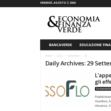
VENERDÌ, AGOSTO 7, 2026
E
c
o
n
o
m
i
BANCAVERDE
EDUCAZIONE FINA
a
&
Home
2022
Settembre
29
F
Daily Archives: 29 Sett
i
n
L’appe
a
n
gli eff
z
Sostenibilit
a
V
Pubblichiam
e
Assofloro, A
r
rilevanza. Se
d