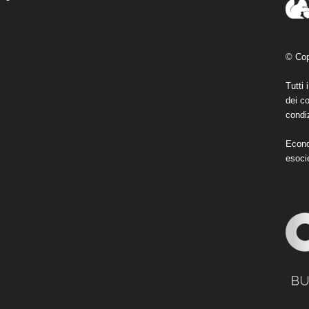
© Cop
Tutti 
dei co
condiz
Econo
esoci