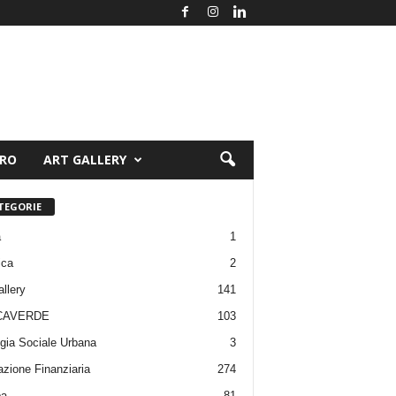
ORO
ART GALLERY
TEGORIE
a
1
ica
2
allery
141
CAVERDE
103
gia Sociale Urbana
3
zione Finanziaria
274
pa
81