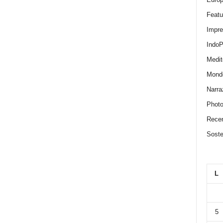
Featu
Impr
IndoP
Medit
Mond
Narra
Photo
Recen
Sosten
L
5