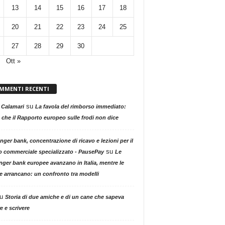
13
14
15
16
17
18
20
21
22
23
24
25
27
28
29
30
Ott »
MMENTI RECENTI
su
 Calamari
La favola del rimborso immediato:
 che il Rapporto europeo sulle frodi non dice
nger bank, concentrazione di ricavo e lezioni per il
su
o commerciale specializzato - PausePay
Le
nger bank europee avanzano in Italia, mentre le
ne arrancano: un confronto tra modelli
u
Storia di due amiche e di un cane che sapeva
e e scrivere