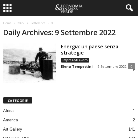
Home
2022
Settembre
9
Daily Archives: 9 Settembre 2022
Energia: un paese senza
strategie
Imprese&Lavoro
Elena Tempestini
-
9 Settembre 2022
0
CATEGORIE
Africa
1
America
2
Art Gallery
141