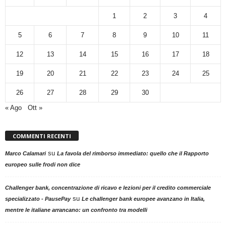
1
2
3
4
5
6
7
8
9
10
11
12
13
14
15
16
17
18
19
20
21
22
23
24
25
26
27
28
29
30
« Ago
Ott »
COMMENTI RECENTI
su
Marco Calamari
La favola del rimborso immediato: quello che il Rapporto
europeo sulle frodi non dice
Challenger bank, concentrazione di ricavo e lezioni per il credito commerciale
su
specializzato - PausePay
Le challenger bank europee avanzano in Italia,
mentre le italiane arrancano: un confronto tra modelli