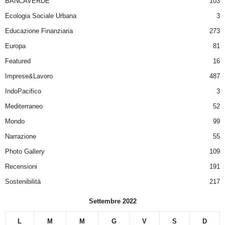
BANCAVERDE
103
Ecologia Sociale Urbana
3
Educazione Finanziaria
273
Europa
81
Featured
16
Imprese&Lavoro
487
IndoPacifico
3
Mediterraneo
52
Mondo
99
Narrazione
55
Photo Gallery
109
Recensioni
191
Sostenibilità
217
Settembre 2022
L
M
M
G
V
S
D