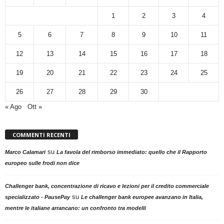
1
2
3
4
5
6
7
8
9
10
11
12
13
14
15
16
17
18
19
20
21
22
23
24
25
26
27
28
29
30
« Ago
Ott »
COMMENTI RECENTI
su
Marco Calamari
La favola del rimborso immediato: quello che il Rapporto
europeo sulle frodi non dice
Challenger bank, concentrazione di ricavo e lezioni per il credito commerciale
su
specializzato - PausePay
Le challenger bank europee avanzano in Italia,
mentre le italiane arrancano: un confronto tra modelli