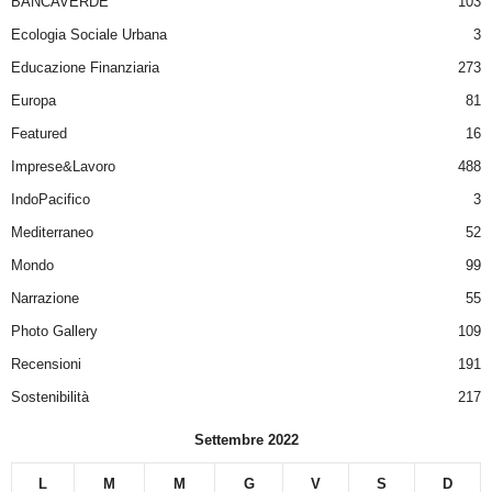
BANCAVERDE
103
Ecologia Sociale Urbana
3
Educazione Finanziaria
273
Europa
81
Featured
16
Imprese&Lavoro
488
IndoPacifico
3
Mediterraneo
52
Mondo
99
Narrazione
55
Photo Gallery
109
Recensioni
191
Sostenibilità
217
Settembre 2022
L
M
M
G
V
S
D