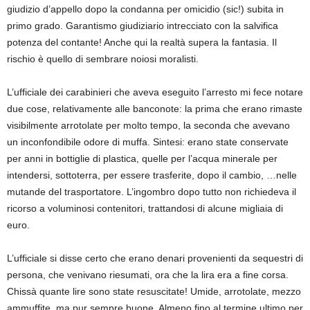
giudizio d’appello dopo la condanna per omicidio (sic!) subita in
primo grado. Garantismo giudiziario intrecciato con la salvifica
potenza del contante! Anche qui la realtà supera la fantasia. Il
rischio è quello di sembrare noiosi moralisti.
L’ufficiale dei carabinieri che aveva eseguito l’arresto mi fece notare
due cose, relativamente alle banconote: la prima che erano rimaste
visibilmente arrotolate per molto tempo, la seconda che avevano
un inconfondibile odore di muffa. Sintesi: erano state conservate
per anni in bottiglie di plastica, quelle per l’acqua minerale per
intendersi, sottoterra, per essere trasferite, dopo il cambio, …nelle
mutande del trasportatore. L’ingombro dopo tutto non richiedeva il
ricorso a voluminosi contenitori, trattandosi di alcune migliaia di
euro.
L’ufficiale si disse certo che erano denari provenienti da sequestri di
persona, che venivano riesumati, ora che la lira era a fine corsa.
Chissà quante lire sono state resuscitate! Umide, arrotolate, mezzo
ammuffite, ma pur sempre buone. Almeno fino al termine ultimo per