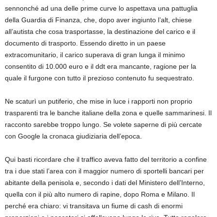
sennonché ad una delle prime curve lo aspettava una pattuglia
della Guardia di Finanza, che, dopo aver ingiunto l’alt, chiese
all’autista che cosa trasportasse, la destinazione del carico e il
documento di trasporto. Essendo diretto in un paese
extracomunitario, il carico superava di gran lunga il minimo
consentito di 10.000 euro e il ddt era mancante, ragione per la
quale il furgone con tutto il prezioso contenuto fu sequestrato.
Ne scaturì un putiferio, che mise in luce i rapporti non proprio
trasparenti tra le banche italiane della zona e quelle sammarinesi. Il
racconto sarebbe troppo lungo. Se volete saperne di più cercate
con Google la cronaca giudiziaria dell’epoca.
Qui basti ricordare che il traffico aveva fatto del territorio a confine
tra i due stati l’area con il maggior numero di sportelli bancari per
abitante della penisola e, secondo i dati del Ministero dell’Interno,
quella con il più alto numero di rapine, dopo Roma e Milano. Il
perché era chiaro: vi transitava un fiume di cash di enormi