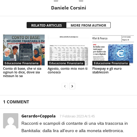
Daniele Corsini
RELATED ARTICLES
MORE FROM AUTHOR
Educazione Finanziaria
Educazione Finanziaria
Educazione Finanziaria
Conto di base, che vi sia
Agosto, conto mio non ti
Flowpay e gli euro
ognun lo dice, dove sia
conosco
stablecoin
nessun lo sa
1 COMMENT
Gerardo+Coppola
7 Febbraio 2023 At 5:45
Racconti e scampoli di contante di una vita trascorsa in
Bankitalia: dalla lira all’euro e alla moneta elettronica.