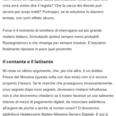
cosa avrà voluto dire il regista? Che la cacca del diavolo può
servire per scopi nobili? Purtroppo, se la soluzione fu davvero
tentata, non sortì effetto alcuno.
Forse è il momento di smettere di interrogarsi sul più grande
mistero italiano, formulando ipotesi sempre meno probabili.
Rassegniamoci a che rimanga per sempre insoluto. E lasciamo
finalmente riposare in pace quel poveretto.
Il contante e il latitante
Mi resta un ultimo argomento, che, più che altro, è un dubbio.
Finora del Messina (questa volta con due esse) non si è ancora
scoperto il tesoro. Se le ricerche che proseguono incessantemente,
covo segreto dopo covo segreto, dovessero rivelarsi infruttuose,
non è che dovremmo chiederci se il nostro facesse un uso talmente
intenso di mezzi di pagamento digitali, da rinunciare addirittura
all’
argent de poche
e anche al
nomen omen
? O dovremmo
addirittura ribattezzarlo Matteo Messina Denaro Digitale. E poi si