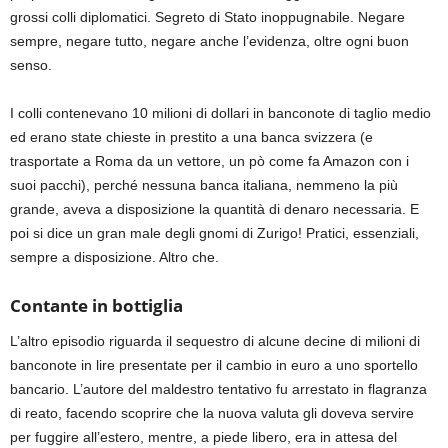
grossi colli diplomatici. Segreto di Stato inoppugnabile. Negare
sempre, negare tutto, negare anche l’evidenza, oltre ogni buon
senso.
I colli contenevano 10 milioni di dollari in banconote di taglio medio
ed erano state chieste in prestito a una banca svizzera (e
trasportate a Roma da un vettore, un pò come fa Amazon con i
suoi pacchi), perché nessuna banca italiana, nemmeno la più
grande, aveva a disposizione la quantità di denaro necessaria. E
poi si dice un gran male degli gnomi di Zurigo! Pratici, essenziali,
sempre a disposizione. Altro che.
Contante in bottiglia
L’altro episodio riguarda il sequestro di alcune decine di milioni di
banconote in lire presentate per il cambio in euro a uno sportello
bancario. L’autore del maldestro tentativo fu arrestato in flagranza
di reato, facendo scoprire che la nuova valuta gli doveva servire
per fuggire all’estero, mentre, a piede libero, era in attesa del