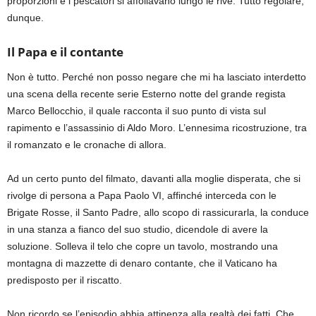
proporzioni e i pescatori si affollavano lungo le rive. Tutto regolare,
dunque.
Il Papa e il contante
Non è tutto. Perché non posso negare che mi ha lasciato interdetto
una scena della recente serie Esterno notte del grande regista
Marco Bellocchio, il quale racconta il suo punto di vista sul
rapimento e l’assassinio di Aldo Moro. L’ennesima ricostruzione, tra
il romanzato e le cronache di allora.
Ad un certo punto del filmato, davanti alla moglie disperata, che si
rivolge di persona a Papa Paolo VI, affinché interceda con le
Brigate Rosse, il Santo Padre, allo scopo di rassicurarla, la conduce
in una stanza a fianco del suo studio, dicendole di avere la
soluzione. Solleva il telo che copre un tavolo, mostrando una
montagna di mazzette di denaro contante, che il Vaticano ha
predisposto per il riscatto.
Non ricordo se l’episodio abbia attinenza alla realtà dei fatti. Che