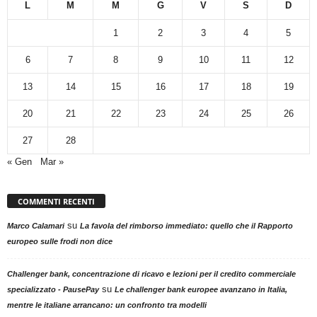
L
M
M
G
V
S
D
1
2
3
4
5
6
7
8
9
10
11
12
13
14
15
16
17
18
19
20
21
22
23
24
25
26
27
28
« Gen
Mar »
COMMENTI RECENTI
su
Marco Calamari
La favola del rimborso immediato: quello che il Rapporto
europeo sulle frodi non dice
Challenger bank, concentrazione di ricavo e lezioni per il credito commerciale
su
specializzato - PausePay
Le challenger bank europee avanzano in Italia,
mentre le italiane arrancano: un confronto tra modelli