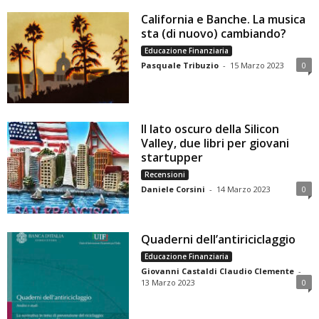
California e Banche. La musica
sta (di nuovo) cambiando?
Educazione Finanziaria
Pasquale Tribuzio
-
15 Marzo 2023
0
Il lato oscuro della Silicon
Valley, due libri per giovani
startupper
Recensioni
Daniele Corsini
-
14 Marzo 2023
0
Quaderni dell’antiriciclaggio
Educazione Finanziaria
Giovanni Castaldi Claudio Clemente
-
13 Marzo 2023
0