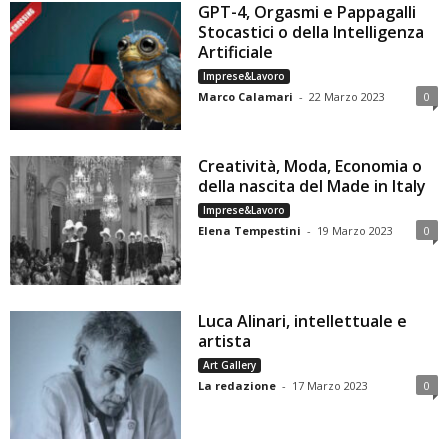
GPT-4, Orgasmi e Pappagalli
Stocastici o della Intelligenza
Artificiale
Imprese&Lavoro
Marco Calamari
-
22 Marzo 2023
0
Creatività, Moda, Economia o
della nascita del Made in Italy
Imprese&Lavoro
Elena Tempestini
-
19 Marzo 2023
0
Luca Alinari, intellettuale e
artista
Art Gallery
La redazione
-
17 Marzo 2023
0