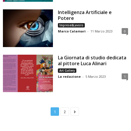
Intelligenza Artificiale e
Potere
Imprese&Lavoro
Marco Calamari
-
11 Marzo 2023
0
La Giornata di studio dedicata
al pittore Luca Alinari
Art Gallery
La redazione
-
5 Marzo 2023
1
1
2