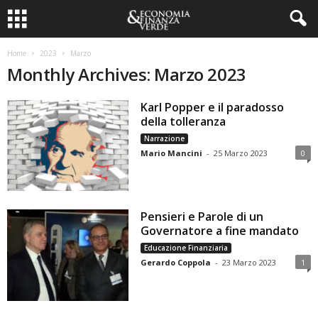
Home
2023
Marzo
Monthly Archives: Marzo 2023
Karl Popper e il paradosso
della tolleranza
Narrazione
Mario Mancini
-
25 Marzo 2023
0
Pensieri e Parole di un
Governatore a fine mandato
Educazione Finanziaria
Gerardo Coppola
-
23 Marzo 2023
1