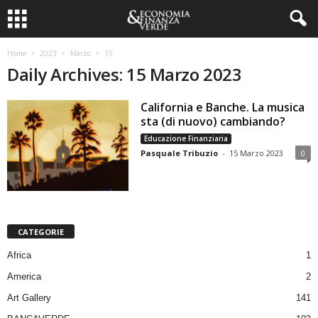
Home
2023
Marzo
15
Daily Archives: 15 Marzo 2023
California e Banche. La musica
sta (di nuovo) cambiando?
Educazione Finanziaria
Pasquale Tribuzio
-
15 Marzo 2023
0
CATEGORIE
Africa
1
America
2
Art Gallery
141