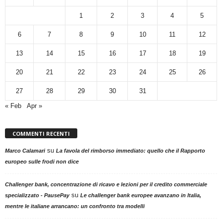
1
2
3
4
5
6
7
8
9
10
11
12
13
14
15
16
17
18
19
20
21
22
23
24
25
26
27
28
29
30
31
« Feb
Apr »
COMMENTI RECENTI
su
Marco Calamari
La favola del rimborso immediato: quello che il Rapporto
europeo sulle frodi non dice
Challenger bank, concentrazione di ricavo e lezioni per il credito commerciale
su
specializzato - PausePay
Le challenger bank europee avanzano in Italia,
mentre le italiane arrancano: un confronto tra modelli