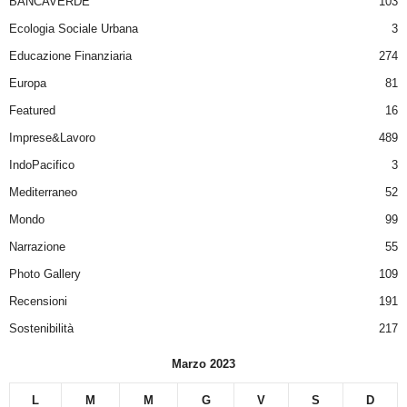
BANCAVERDE
103
Ecologia Sociale Urbana
3
Educazione Finanziaria
274
Europa
81
Featured
16
Imprese&Lavoro
489
IndoPacifico
3
Mediterraneo
52
Mondo
99
Narrazione
55
Photo Gallery
109
Recensioni
191
Sostenibilità
217
Marzo 2023
L
M
M
G
V
S
D