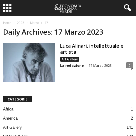
Home
2023
Marzo
17
Daily Archives: 17 Marzo 2023
Luca Alinari, intellettuale e
artista
Art Gallery
La redazione
-
17 Marzo 2023
0
CATEGORIE
Africa
1
America
2
Art Gallery
141