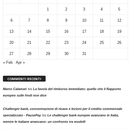
1
2
3
4
5
6
7
8
9
10
11
12
13
14
15
16
17
18
19
20
21
22
23
24
25
26
27
28
29
30
31
« Feb
Apr »
COMMENTI RECENTI
su
Marco Calamari
La favola del rimborso immediato: quello che il Rapporto
europeo sulle frodi non dice
Challenger bank, concentrazione di ricavo e lezioni per il credito commerciale
su
specializzato - PausePay
Le challenger bank europee avanzano in Italia,
mentre le italiane arrancano: un confronto tra modelli