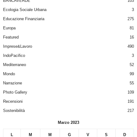
BANCAVERDE
103
Ecologia Sociale Urbana
3
Educazione Finanziaria
275
Europa
81
Featured
16
Imprese&Lavoro
490
IndoPacifico
3
Mediterraneo
52
Mondo
99
Narrazione
55
Photo Gallery
109
Recensioni
191
Sostenibilità
217
Marzo 2023
L
M
M
G
V
S
D