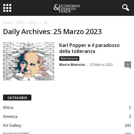
Home
2023
Marzo
25
Daily Archives: 25 Marzo 2023
Karl Popper e il paradosso
della tolleranza
Narrazione
Mario Mancini
-
25 Marzo 2023
0
CATEGORIE
Africa
1
America
2
Art Gallery
141