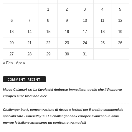
1
2
3
4
5
6
7
8
9
10
11
12
13
14
15
16
17
18
19
20
21
22
23
24
25
26
27
28
29
30
31
« Feb
Apr »
COMMENTI RECENTI
su
Marco Calamari
La favola del rimborso immediato: quello che il Rapporto
europeo sulle frodi non dice
Challenger bank, concentrazione di ricavo e lezioni per il credito commerciale
su
specializzato - PausePay
Le challenger bank europee avanzano in Italia,
mentre le italiane arrancano: un confronto tra modelli