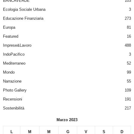
BANCAVERDE
103
Ecologia Sociale Urbana
3
Educazione Finanziaria
273
Europa
81
Featured
16
Imprese&Lavoro
488
IndoPacifico
3
Mediterraneo
52
Mondo
99
Narrazione
55
Photo Gallery
109
Recensioni
191
Sostenibilità
217
Marzo 2023
L
M
M
G
V
S
D