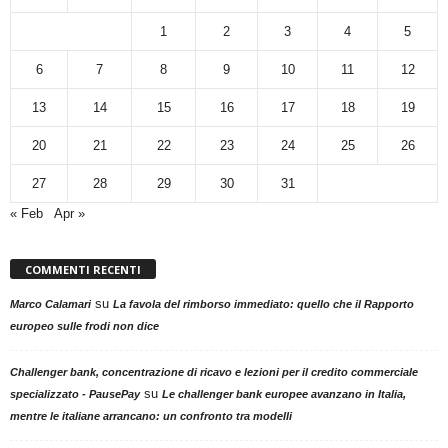
1
2
3
4
5
6
7
8
9
10
11
12
13
14
15
16
17
18
19
20
21
22
23
24
25
26
27
28
29
30
31
« Feb
Apr »
COMMENTI RECENTI
su
Marco Calamari
La favola del rimborso immediato: quello che il Rapporto
europeo sulle frodi non dice
Challenger bank, concentrazione di ricavo e lezioni per il credito commerciale
su
specializzato - PausePay
Le challenger bank europee avanzano in Italia,
mentre le italiane arrancano: un confronto tra modelli