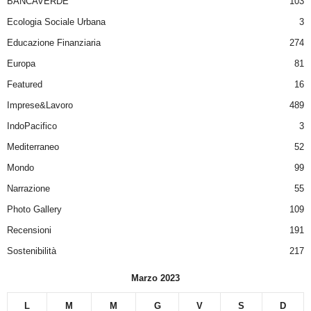
BANCAVERDE
103
Ecologia Sociale Urbana
3
Educazione Finanziaria
274
Europa
81
Featured
16
Imprese&Lavoro
489
IndoPacifico
3
Mediterraneo
52
Mondo
99
Narrazione
55
Photo Gallery
109
Recensioni
191
Sostenibilità
217
Marzo 2023
L
M
M
G
V
S
D