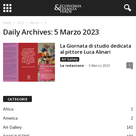
Home
2023
Marzo
5
Daily Archives: 5 Marzo 2023
La Giornata di studio dedicata
al pittore Luca Alinari
Art Gallery
La redazione
-
5 Marzo 2023
1
CATEGORIE
Africa
1
America
2
Art Gallery
141