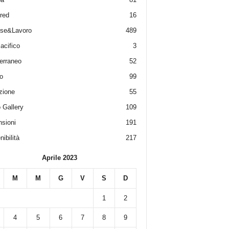
red
16
ese&Lavoro
489
acifico
3
erraneo
52
o
99
zione
55
 Gallery
109
sioni
191
ibilità
217
Aprile 2023
M
M
G
V
S
D
1
2
4
5
6
7
8
9