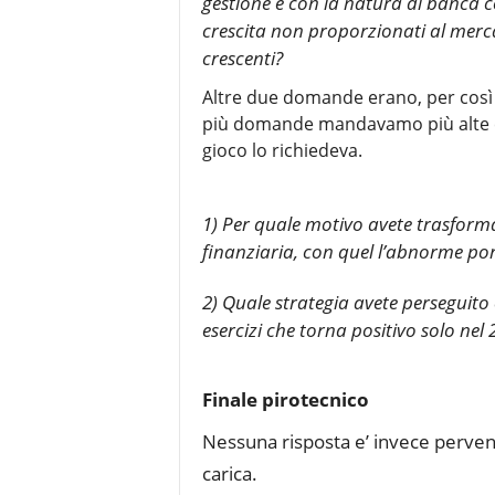
gestione e con la natura di banca c
crescita non proporzionati al mercat
crescenti?
Altre due domande erano, per così di
più domande mandavamo più alte era
gioco lo richiedeva.
1) Per quale motivo avete trasforma
finanziaria, con quel l’abnorme port
2) Quale strategia avete perseguito c
esercizi che torna positivo solo nel
Finale pirotecnico
Nessuna risposta e’ invece perven
carica.