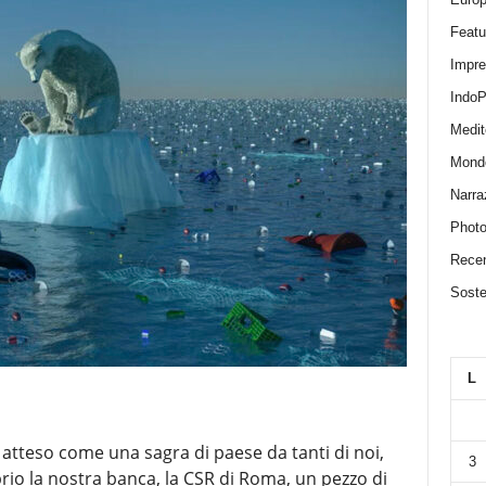
Featu
Impr
IndoP
Medit
Mond
Narra
Photo
Recen
Sosten
L
 atteso come una sagra di paese da tanti di noi,
3
prio la nostra banca, la CSR di Roma, un pezzo di