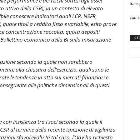
e performance e dei rischi sottesi agli asset
frank
ero attivo della CSR), in un contesto di elevato
bile conoscere indicatori quali LCR, NSFR,
s
Toti
quote titoli a reddito fisso e variabile, esito prove
dice concentrazione raccolta, quota depositi
CE
o Bollettino economico della BI sulla misurazione
ermazione secondo la quale non sarebbero
amente alla chiusura dell’esercizio, quali sono le
erate le tendenze in atto sui mercati finanziari e
conseguente alle politiche dimensionali di questi
 con insistenza tra i soci secondo la quale il
CSR al termine della recente ispezione di vigilanza
tazioni sfavorevoli? In tal caso, l’OdV ha richiesto