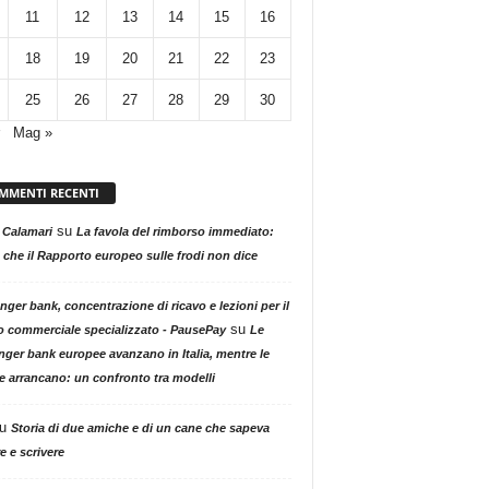
11
12
13
14
15
16
18
19
20
21
22
23
25
26
27
28
29
30
Mag »
MMENTI RECENTI
su
 Calamari
La favola del rimborso immediato:
 che il Rapporto europeo sulle frodi non dice
nger bank, concentrazione di ricavo e lezioni per il
su
o commerciale specializzato - PausePay
Le
nger bank europee avanzano in Italia, mentre le
ne arrancano: un confronto tra modelli
u
Storia di due amiche e di un cane che sapeva
e e scrivere