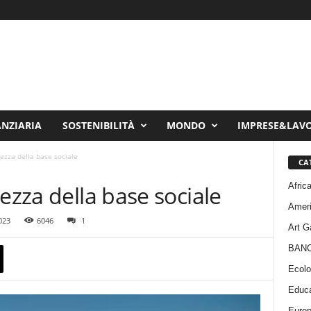
ANZIARIA
SOSTENIBILITÀ
MONDO
IMPRESE&LAV
gezza della base sociale
CA
Afric
ezza della base sociale
Amer
023
6046
1
Art G
BAN
Ecolo
Educa
Euro