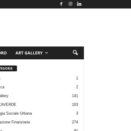
ORO
ART GALLERY
TEGORIE
a
1
ica
2
allery
141
CAVERDE
103
gia Sociale Urbana
3
zione Finanziaria
274
pa
81