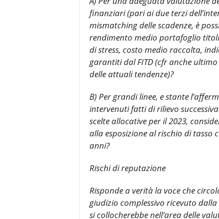
A) Per una adeguata valutazione dell
finanziari (pari ai due terzi dell’int
mismatching delle scadenze, è possi
rendimento medio portafoglio titoli, 
di stress, costo medio raccolta, in
garantiti dal FITD (cfr anche ultim
delle attuali tendenze)?
B) Per grandi linee, e stante l’aff
intervenuti fatti di rilievo successiv
scelte allocative per il 2023, consid
alla esposizione al rischio di tasso 
anni?
Rischi di reputazione
Risponde a verità la voce che circola
giudizio complessivo ricevuto dalla 
si collocherebbe nell’area delle valu