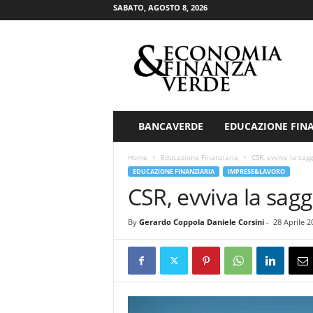
SABATO, AGOSTO 8, 2026
E
c
o
n
o
m
i
BANCAVERDE
EDUCAZIONE FIN
a
&
Home
Educazione Finanziaria
CSR, evviva la sag
F
EDUCAZIONE FINANZIARIA
IMPRESE&LAVORO
i
CSR, evviva la sagg
n
a
By
Gerardo Coppola Daniele Corsini
-
28 Aprile 2
n
z
a
V
e
r
d