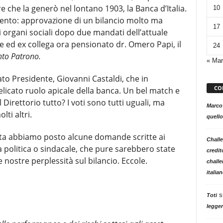
re che la generò nel lontano 1903, la Banca d’Italia.
10
evento: approvazione di un bilancio molto ma
17
 organi sociali dopo due mandati dell’attuale
te ed ex collega ora pensionato dr. Omero Papi, il
24
anto Patrono.
« Mar
ato Presidente, Giovanni Castaldi, che in
CO
elicato ruolo apicale della banca. Un bel match e
 Direttorio tutto? I voti sono tutti uguali, ma
Marco
ti altri.
quello
ata abbiamo posto alcune domande scritte ai
Challe
ra politica o sindacale, che pure sarebbero state
credit
le nostre perplessità sul bilancio. Eccole.
challe
italia
s
Toti
legger