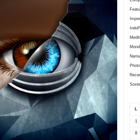
Featu
Impr
IndoP
Medit
Mond
Narra
Photo
Recen
Sosten
L
1
8