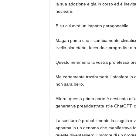
la sua adozione è già in corso ed è inevita
nucleare.
E su cui avrà un impatto paragonabile.
Magari prima che il cambiamento climatic
livello planetario, facendoci progredire o r
Questo nemmeno la vostra profetessa prefe
Ma certamente trasformerà l’Infosfera in
non sarà bello.
Allora, questa prima parte è destinata all
generative preaddestrate stile ChatGPT, ci
La scrittura è probabilmente la singola i
apparsa in un genoma che manifestava for
queste diventassero il motore di un progre