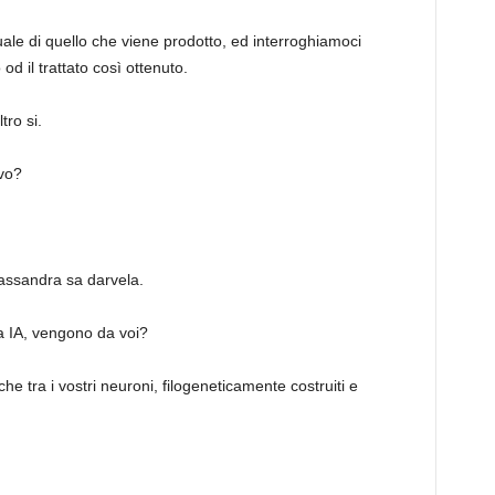
uale di quello che viene prodotto, ed interroghiamoci
o od il trattato così ottenuto.
tro si.
ivo?
assandra sa darvela.
a IA, vengono da voi?
he tra i vostri neuroni, filogeneticamente costruiti e