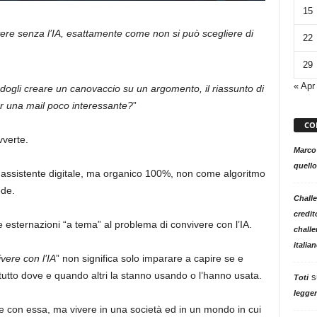
15
ere senza l’IA, esattamente come non si può scegliere di
22
29
« Apr
ogli creare un canovaccio su un argomento, il riassunto di
er una mail poco interessante?
”
CO
verte.
Marco
quello
 assistente digitale, ma organico 100%, non come algoritmo
ede.
Challe
credit
 esternazioni “a tema” al problema di convivere con l’IA.
challe
italia
vere con l’IA
” non significa solo imparare a capire se e
utto dove e quando altri la stanno usando o l’hanno usata.
s
Toti
legger
tte con essa, ma vivere in una società ed in un mondo in cui