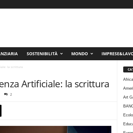
ANZIARIA
SOSTENIBILITÀ
MONDO
IMPRESE&LAV
iale: la scrittura
CA
Afric
enza Artificiale: la scrittura
Amer
2
Art G
BAN
Ecolo
Educa
Euro