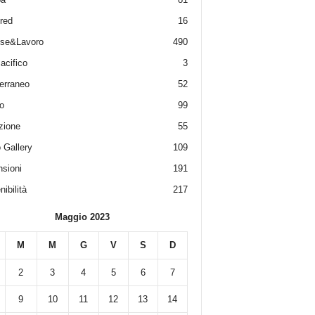
red
16
ese&Lavoro
490
acifico
3
erraneo
52
o
99
zione
55
 Gallery
109
sioni
191
ibilità
217
Maggio 2023
M
M
G
V
S
D
2
3
4
5
6
7
9
10
11
12
13
14