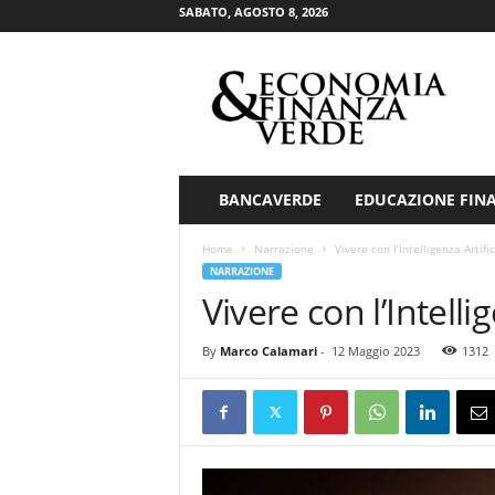
SABATO, AGOSTO 8, 2026
E
c
o
n
o
m
i
BANCAVERDE
EDUCAZIONE FIN
a
&
Home
Narrazione
Vivere con l’Intelligenza Artific
F
NARRAZIONE
i
Vivere con l’Intellig
n
a
By
Marco Calamari
-
12 Maggio 2023
1312
n
z
a
V
e
r
d