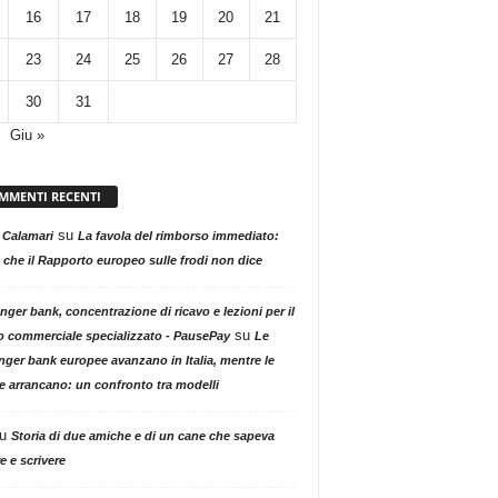
16
17
18
19
20
21
23
24
25
26
27
28
30
31
Giu »
MMENTI RECENTI
su
 Calamari
La favola del rimborso immediato:
 che il Rapporto europeo sulle frodi non dice
nger bank, concentrazione di ricavo e lezioni per il
su
o commerciale specializzato - PausePay
Le
nger bank europee avanzano in Italia, mentre le
ne arrancano: un confronto tra modelli
u
Storia di due amiche e di un cane che sapeva
e e scrivere