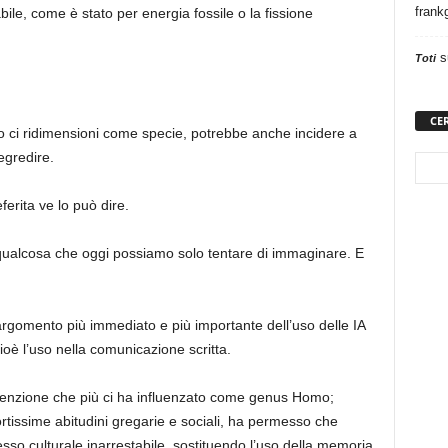
frank
bile, come è stato per energia fossile o la fissione
s
Toti
CE
o ci ridimensioni come specie, potrebbe anche incidere a
egredire.
rita ve lo può dire.
 qualcosa che oggi possiamo solo tentare di immaginare. E
’argomento più immediato e più importante dell’uso delle IA
oè l’uso nella comunicazione scritta.
nvenzione che più ci ha influenzato come genus Homo;
tissime abitudini gregarie e sociali, ha permesso che
sso culturale inarrestabile, sostituendo l’uso della memoria