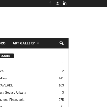
ORO
ART GALLERY
TEGORIE
a
1
ica
2
allery
141
CAVERDE
103
gia Sociale Urbana
3
zione Finanziaria
275
pa
81