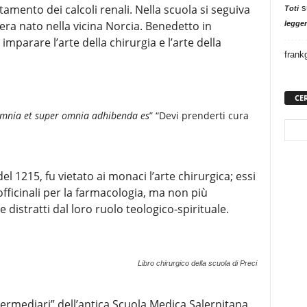
attamento dei calcoli renali. Nella scuola si seguiva
s
Toti
 era nato nella vicina Norcia. Benedetto in
legger
mparare l’arte della chirurgia e l’arte della
frank
CE
omnia et super omnia adhibenda es
” “Devi prenderti cura
l 1215, fu vietato ai monaci l’arte chirurgica; essi
fficinali per la farmacologia, ma non più
e distratti dal loro ruolo teologico-spirituale.
Libro chirurgico della scuola di Preci
ermediari” dell’antica Scuola Medica Salernitana,