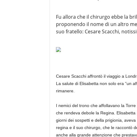
Fu allora che il chirurgo ebbe la bri
proponendo il nome di un altro medic
suo fratello: Cesare Scacchi, notiss
Cesare Scacchi affrontò il viaggio a Londra
La salute di Elisabetta non solo era “un a
rimanere.
I nemici del trono che affollavano la Tor
che rendeva debole la Regina. Elisabetta p
giorni dei sospetti e della prigionia, aveva 
regina e il suo chirurgo, che le raccontò d
anche alla grande attenzione che prestavano