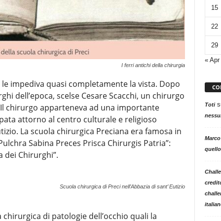
15
22
29
« Apr
I ferri antichi della chirurgia
che le impediva quasi completamente la vista. Dopo
CO
rghi dell’epoca, scelse Cesare Scacchi, un chirurgo
s
Toti
. Il chirurgo apparteneva ad una importante
nessun
ppata attorno al centro culturale e religioso
tizio. La scuola chirurgica Preciana era famosa in
Marco
 “Pulchra Sabina Preces Prisca Chirurgis Patria”:
quello
a dei Chirurghi”.
Challe
credit
Scuola chirurgica di Preci nell’Abbazia di sant’ Eutizio
challe
italia
chirurgica di patologie dell’occhio quali la