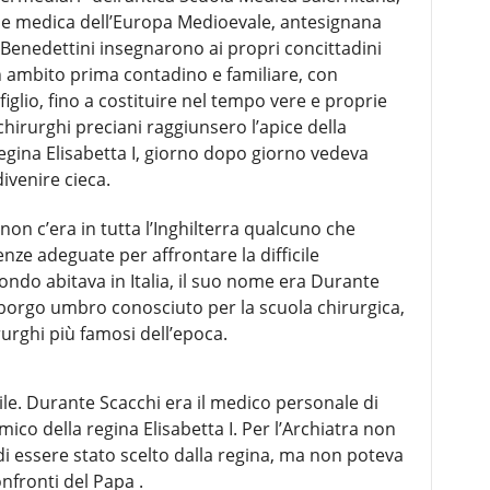
one medica dell’Europa Medioevale, antesignana
Benedettini insegnarono ai propri concittadini
 in ambito prima contadino e familiare, con
glio, fino a costituire nel tempo vere e proprie
 chirurghi preciani raggiunsero l’apice della
egina Elisabetta I, giorno dopo giorno vedeva
ivenire cieca.
non c’era in tutta l’Inghilterra qualcuno che
nze adeguate per affrontare la difficile
ondo abitava in Italia, il suo nome era Durante
o borgo umbro conosciuto per la scuola chirurgica,
rurghi più famosi dell’epoca.
le. Durante Scacchi era il medico personale di
mico della regina Elisabetta I. Per l’Archiatra non
 di essere stato scelto dalla regina, ma non poteva
nfronti del Papa .