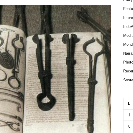
Featu
Impr
IndoP
Medit
Mond
Narra
Photo
Recen
Sosten
L
1
8