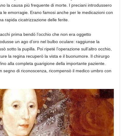
ano la causa più frequente di morte. I preciani introdussero
ava le emorragie. Erano famosi anche per le medicazioni con
na rapida cicatrizzazione delle ferite.
Scacchi prima bendò l’occhio che non era oggetto
rodusse un ago d’oro nel bulbo oculare: raggiunse la
ò sotto la pupilla. Poi ripeté l’operazione sull’altro occhio,
ure la regina recuperò la vista e il buonumore. Il chirurgo
fino alla completa guarigione della importante paziente.
ta, in segno di riconoscenza, ricompensò il medico umbro con