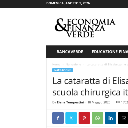
DOMENICA, AGOSTO 9, 2026
E
c
o
n
o
m
i
BANCAVERDE
EDUCAZIONE FIN
a
&
Home
Narrazione
La cataratta di Elisabetta I e
F
NARRAZIONE
i
La cataratta di Eli
n
a
scuola chirurgica i
n
z
By
Elena Tempestini
-
18 Maggio 2023
1702
a
V
e
r
d