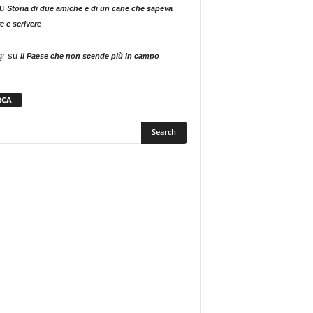
u
Storia di due amiche e di un cane che sapeva
e e scrivere
gr
su
Il Paese che non scende più in campo
RCA