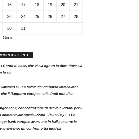
16
17
18
19
20
21
23
24
25
26
27
28
30
31
Giu »
MMENTI RECENTI
u
Conto di base, che vi sia ognun lo dice, dove sia
 lo sa
su
 Calamari
La favola del rimborso immediato:
 che il Rapporto europeo sulle frodi non dice
nger bank, concentrazione di ricavo e lezioni per il
su
o commerciale specializzato - PausePay
Le
nger bank europee avanzano in Italia, mentre le
ne arrancano: un confronto tra modelli