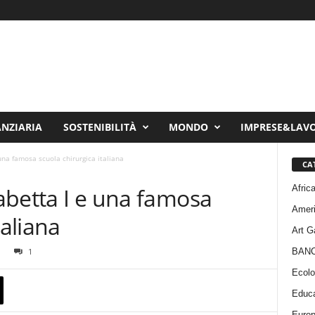
ANZIARIA
SOSTENIBILITÀ
MONDO
IMPRESE&LAV
 una famosa scuola chirurgica italiana
CA
Afric
sabetta I e una famosa
Amer
taliana
Art G
BAN
1
Ecolo
Educa
Euro