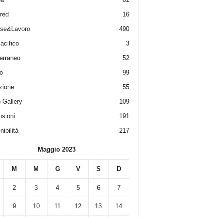
red
16
ese&Lavoro
490
acifico
3
erraneo
52
o
99
zione
55
 Gallery
109
sioni
191
ibilità
217
Maggio 2023
M
M
G
V
S
D
2
3
4
5
6
7
9
10
11
12
13
14