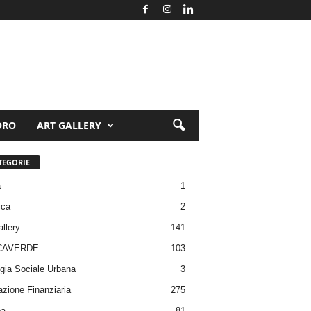
ORO
ART GALLERY
TEGORIE
a
1
ica
2
allery
141
CAVERDE
103
gia Sociale Urbana
3
zione Finanziaria
275
pa
81