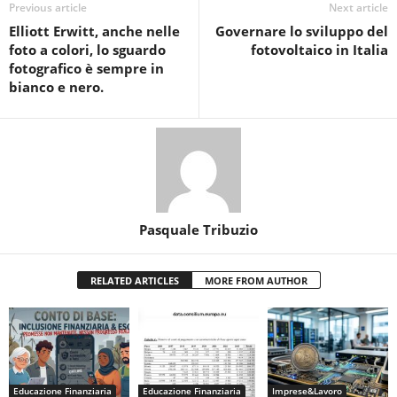
Previous article
Next article
Elliott Erwitt, anche nelle
Governare lo sviluppo del
foto a colori, lo sguardo
fotovoltaico in Italia
fotografico è sempre in
bianco e nero.
Pasquale Tribuzio
RELATED ARTICLES
MORE FROM AUTHOR
Educazione Finanziaria
Educazione Finanziaria
Imprese&Lavoro