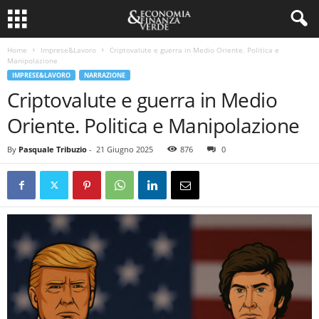
Home
Imprese&Lavoro
Criptovalute e guerra in Medio Oriente. Politica e
Manipolazione
IMPRESE&LAVORO
NARRAZIONE
Criptovalute e guerra in Medio
Oriente. Politica e Manipolazione
By
Pasquale Tribuzio
-
21 Giugno 2025
876
0