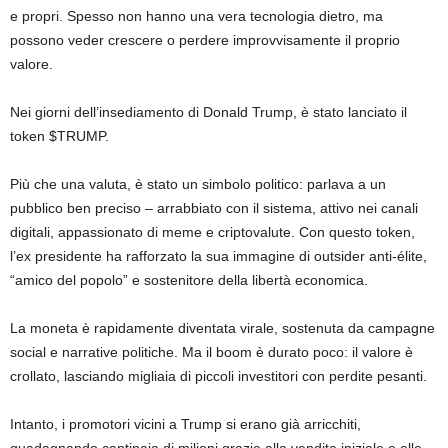
e propri. Spesso non hanno una vera tecnologia dietro, ma
possono veder crescere o perdere improvvisamente il proprio
valore.
Nei giorni dell’insediamento di Donald Trump, è stato lanciato il
token $TRUMP.
Più che una valuta, è stato un simbolo politico: parlava a un
pubblico ben preciso – arrabbiato con il sistema, attivo nei canali
digitali, appassionato di meme e criptovalute. Con questo token,
l’ex presidente ha rafforzato la sua immagine di outsider anti-élite,
“amico del popolo” e sostenitore della libertà economica.
La moneta è rapidamente diventata virale, sostenuta da campagne
social e narrative politiche. Ma il boom è durato poco: il valore è
crollato, lasciando migliaia di piccoli investitori con perdite pesanti.
Intanto, i promotori vicini a Trump si erano già arricchiti,
guadagnando centinaia di milioni grazie alla vendita iniziale e alle