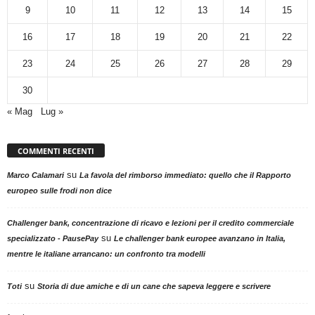
9
10
11
12
13
14
15
16
17
18
19
20
21
22
23
24
25
26
27
28
29
30
« Mag
Lug »
COMMENTI RECENTI
su
Marco Calamari
La favola del rimborso immediato: quello che il Rapporto
europeo sulle frodi non dice
Challenger bank, concentrazione di ricavo e lezioni per il credito commerciale
su
specializzato - PausePay
Le challenger bank europee avanzano in Italia,
mentre le italiane arrancano: un confronto tra modelli
su
Toti
Storia di due amiche e di un cane che sapeva leggere e scrivere