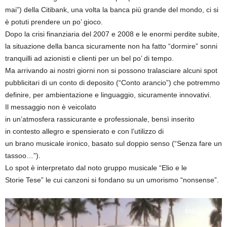
mai”) della Citibank, una volta la banca più grande del mondo, ci si
è potuti prendere un po’ gioco.
Dopo la crisi finanziaria del 2007 e 2008 e le enormi perdite subite,
la situazione della banca sicuramente non ha fatto “dormire” sonni
tranquilli ad azionisti e clienti per un bel po’ di tempo.
Ma arrivando ai nostri giorni non si possono tralasciare alcuni spot
pubblicitari di un conto di deposito (“Conto arancio”) che potremmo
definire, per ambientazione e linguaggio, sicuramente innovativi.
Il messaggio non è veicolato
in un’atmosfera rassicurante e professionale, bensì inserito
in contesto allegro e spensierato e con l’utilizzo di
un brano musicale ironico, basato sul doppio senso (“Senza fare un
tassoo…”).
Lo spot è interpretato dal noto gruppo musicale “Elio e le
Storie Tese” le cui canzoni si fondano su un umorismo “nonsense”.