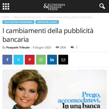
Home
Educazione Finanziaria
I cambiamenti della pubblicità bancaria
EDUCAZIONE FINANZIARIA
IMPRESE&LAVORO
I cambiamenti della pubblicità
bancaria
By
Pasquale Tribuzio
-
6 Giugno 2023
2836
1