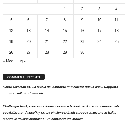
1
2
3
4
5
6
7
8
9
10
11
12
13
14
15
16
17
18
19
20
21
22
23
24
25
26
27
28
29
30
« Mag
Lug »
COMMENTI RECENTI
su
Marco Calamari
La favola del rimborso immediato: quello che il Rapporto
europeo sulle frodi non dice
Challenger bank, concentrazione di ricavo e lezioni per il credito commerciale
su
specializzato - PausePay
Le challenger bank europee avanzano in Italia,
mentre le italiane arrancano: un confronto tra modelli