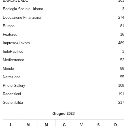
BANCAVERDE
103
Ecologia Sociale Urbana
3
Educazione Finanziaria
274
Europa
81
Featured
16
Imprese&Lavoro
489
IndoPacifico
3
Mediterraneo
52
Mondo
99
Narrazione
55
Photo Gallery
109
Recensioni
191
Sostenibilità
217
Giugno 2023
L
M
M
G
V
S
D