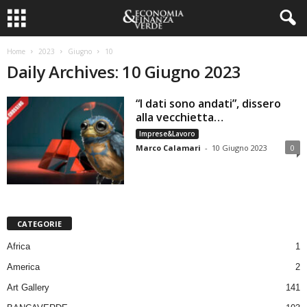
Home
2023
Giugno
10
Daily Archives: 10 Giugno 2023
“I dati sono andati”, dissero
alla vecchietta…
Imprese&Lavoro
Marco Calamari
-
10 Giugno 2023
0
CATEGORIE
Africa
1
America
2
Art Gallery
141