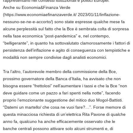
rappresentanti nei consessi istituzionali e politici Europei.
Anche su Economia&Finanza Verde
(https://www.economiaefinanzaverde.it/ 2023/01/11/linflazione-
nessuno-se-ne-e-accorto/) sono state espresse qualche mese fa
alcune perplessità sul fatto che la Bce è sembrata colta di sorpresa
nella fase economica “post-pandemica” e, nel contempo,
“belligerante”, in quanto ha sottovalutato clamorosamente i fattori di
persistenza dell’inflazione e agito di conseguenza con tempistiche e
modalità non sempre condivise dagli analisti economici.
Tra l’altro, l’autorevole membro della commissione della Bce,
prossimo governatore della Banca d’Italia, ha avvisato che non
bisogna essere “frettolosi” nell’aumentare i tassi e che la Bce “non
deve guidare come un pazzo a fari spenti nella notte”, facendo
proprio l’emozionante suggestione del mitico duo Mogol-Battisti.
“Datemi un martello/ che cosa ne vuoi fare?…”. Forse memore di
questa minacciosa richiesta di un’elettrica Rita Pavone di qualche
anno fa, qualcuno ha anche efficacemente osservato che le
banche centrali possono attivare solo alcuni strumenti e, di