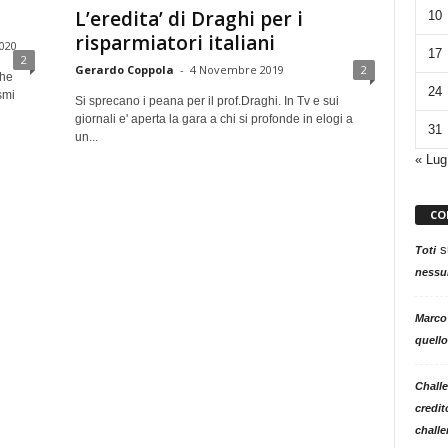
L’eredita’ di Draghi per i
10
risparmiatori italiani
020
17
2
Gerardo Coppola
-
4 Novembre 2019
2
che
24
smi
Si sprecano i peana per il prof.Draghi. In Tv e sui
giornali e' aperta la gara a chi si profonde in elogi a
31
un...
« Lug
CO
s
Toti
nessun
Marco
quello
Challe
credit
challe