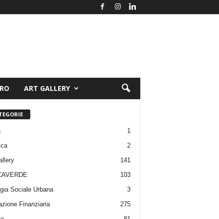
ORO
ART GALLERY
TEGORIE
a
1
ica
2
allery
141
CAVERDE
103
gia Sociale Urbana
3
zione Finanziaria
275
pa
81