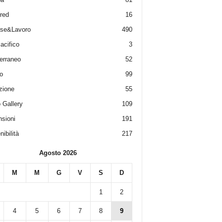
red
16
ese&Lavoro
490
acifico
3
erraneo
52
o
99
zione
55
 Gallery
109
sioni
191
ibilità
217
Agosto 2026
M
M
G
V
S
D
1
2
4
5
6
7
8
9