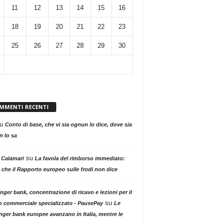
11
12
13
14
15
16
18
19
20
21
22
23
25
26
27
28
29
30
MMENTI RECENTI
u
Conto di base, che vi sia ognun lo dice, dove sia
 lo sa
su
 Calamari
La favola del rimborso immediato:
 che il Rapporto europeo sulle frodi non dice
nger bank, concentrazione di ricavo e lezioni per il
su
o commerciale specializzato - PausePay
Le
nger bank europee avanzano in Italia, mentre le