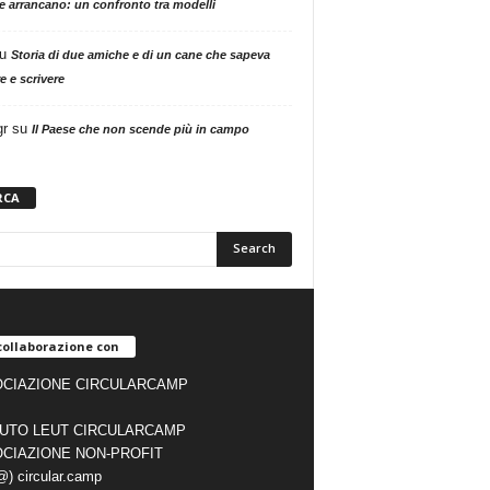
ne arrancano: un confronto tra modelli
u
Storia di due amiche e di un cane che sapeva
e e scrivere
gr
su
Il Paese che non scende più in campo
RCA
collaborazione con
CIAZIONE CIRCULARCAMP
TUTO LEUT CIRCULARCAMP
CIAZIONE NON-PROFIT
(@) circular.camp