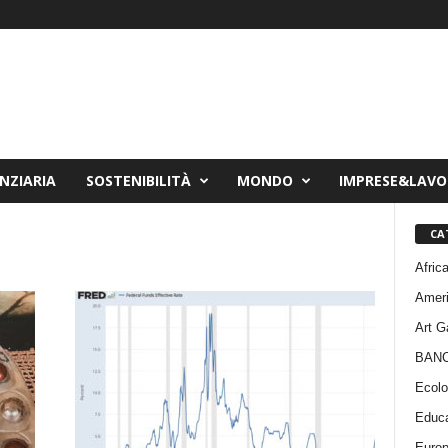
NZIARIA
SOSTENIBILITÀ
MONDO
IMPRESE&LAV
CA
Afric
Amer
Art G
BAN
Ecolo
Educa
Euro