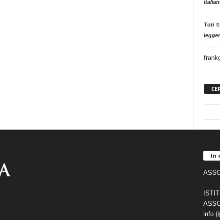
italia
s
Toti
legger
frank
CE
In 
ASSO
ISTI
ASSO
info 