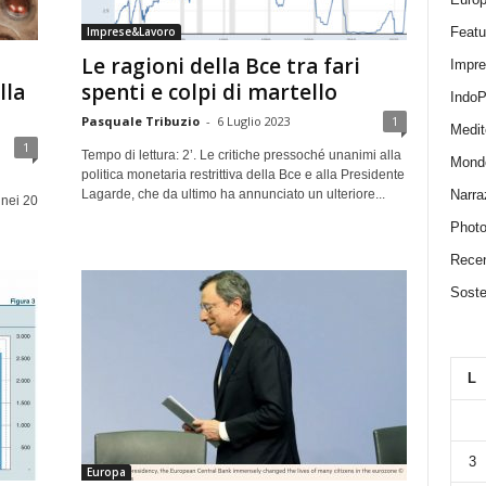
Featu
Imprese&Lavoro
Le ragioni della Bce tra fari
Impr
lla
spenti e colpi di martello
IndoP
Pasquale Tribuzio
-
6 Luglio 2023
1
Medit
1
Tempo di lettura: 2’. Le critiche pressoché unanimi alla
Mond
politica monetaria restrittiva della Bce e alla Presidente
Narra
Lagarde, che da ultimo ha annunciato un ulteriore...
 nei 20
Photo
Recen
Sosten
L
3
Europa