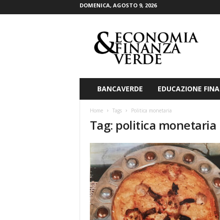
DOMENICA, AGOSTO 9, 2026
E
c
o
n
o
m
i
BANCAVERDE
EDUCAZIONE FINA
a
&
Home
Tags
Politica monetaria
F
Tag: politica monetaria
i
n
a
n
z
a
V
e
r
d