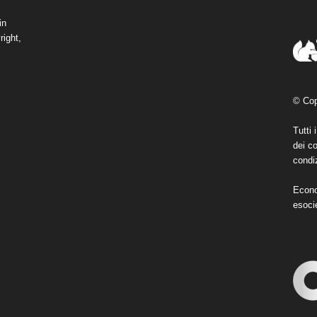
in
right,
© Cop
Tutti 
dei co
condiz
Econo
esoci