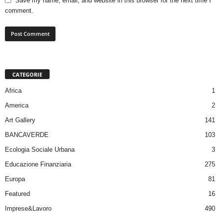
Save my name, email, and website in this browser for the next time I
comment.
CATEGORIE
Africa
1
America
2
Art Gallery
141
BANCAVERDE
103
Ecologia Sociale Urbana
3
Educazione Finanziaria
275
Europa
81
Featured
16
Imprese&Lavoro
490