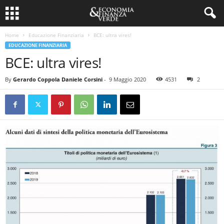
Home
Educazione Finanziaria
BCE: ultra vires!
EDUCAZIONE FINANZIARIA
BCE: ultra vires!
By
Gerardo Coppola Daniele Corsini
-
9 Maggio 2020
4531
2