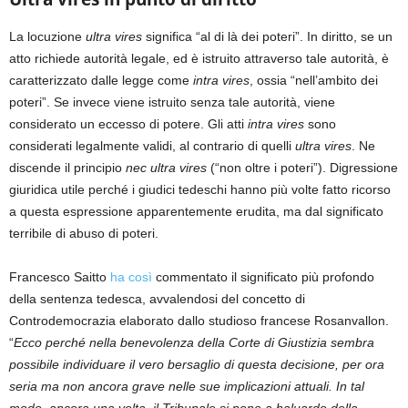
La locuzione
ultra vires
significa “al di là dei poteri”. In diritto, se un
atto richiede autorità legale, ed è istruito attraverso tale autorità, è
caratterizzato dalle legge come
intra
vires
, ossia “nell’ambito dei
poteri”. Se invece viene istruito senza tale autorità, viene
considerato un eccesso di potere. Gli atti
intra vires
sono
considerati legalmente validi, al contrario di quelli
ultra vires
. Ne
discende il principio
nec ultra vires
(“non oltre i poteri”). Digressione
giuridica utile perché i giudici tedeschi hanno più volte fatto ricorso
a questa espressione apparentemente erudita, ma dal significato
terribile di abuso di poteri.
Francesco Saitto
ha così
commentato il significato più profondo
della sentenza tedesca, avvalendosi del concetto di
Controdemocrazia elaborato dallo studioso francese Rosanvallon.
“
Ecco perché nella benevolenza della Corte di Giustizia sembra
possibile individuare il vero bersaglio di questa decisione, per ora
seria ma non ancora grave nelle sue implicazioni attuali. In tal
modo, ancora una volta, il Tribunale si pone a baluardo della