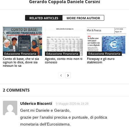
Gerardo Coppola Daniele Corsini
RELATED ARTICLES
MORE FROM AUTHOR
Educazione Finanziaria
Educazione Finanziaria
Educazione Finanziaria
Conto di base, che vi sia
Agosto, conto mio non ti
Flowpay e gli euro
ognun lo dice, dove sia
conosco
stablecoin
nessun lo sa
2 COMMENTS
Ulderico Bisconti
9 Maggio 2020 At 19:28
Gent.mi Daniele e Gerardo,
grazie per l’analisi precisa e puntuale, di politica
monetaria dell’Eurosistema.