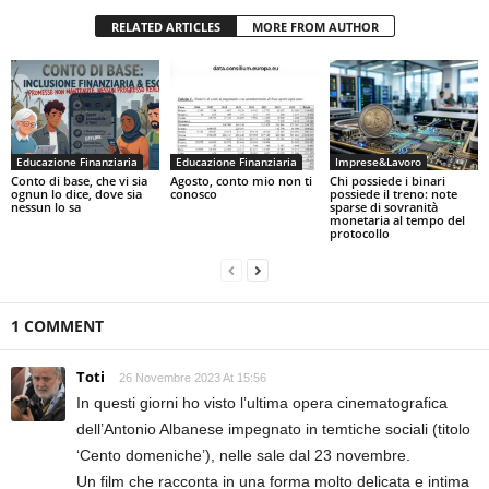
RELATED ARTICLES
MORE FROM AUTHOR
Educazione Finanziaria
Educazione Finanziaria
Imprese&Lavoro
Conto di base, che vi sia
Agosto, conto mio non ti
Chi possiede i binari
ognun lo dice, dove sia
conosco
possiede il treno: note
nessun lo sa
sparse di sovranità
monetaria al tempo del
protocollo
1 COMMENT
Toti
26 Novembre 2023 At 15:56
In questi giorni ho visto l’ultima opera cinematografica
dell’Antonio Albanese impegnato in temtiche sociali (titolo
‘Cento domeniche’), nelle sale dal 23 novembre.
Un film che racconta in una forma molto delicata e intima