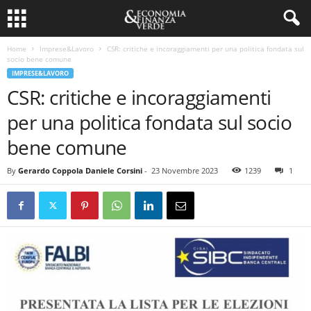
Home
Imprese&Lavoro
CSR: critiche e incoraggiamenti per una politica fondata sul
socio bene comune
IMPRESE&LAVORO
CSR: critiche e incoraggiamenti
per una politica fondata sul socio
bene comune
By
Gerardo Coppola Daniele Corsini
-
23 Novembre 2023
1239
1