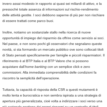
invero assai modesto in rapporto ai quasi sei miliardi di attivo, e la
pressoché totale assenza di informazioni sul rischio-rendimento
delle attività gestite. I soci debbono saperne di più per non rischiare
di essere trattati come parco buoi.
Inoltre, notiamo un sostanziale stallo nella ricerca di nuove
opportunità di impiego del risparmio da offrire come servizio ai soci.
Nel paese, e non sono pochi gli osservatori che segnalano queste
novità, si sta formando un mercato pubblico ove sono collocati titoli
di Stato pensati specificamente per famiglie e piccoli risparmiatori. Il
riferimento è al BTP Italia e al BTP Valore che si possono
acquistare dall’
home banking
con un semplice click e zero
commissioni. Alla immediata comprensibilità delle condizioni fa
riscontro la semplicità dell’operazione.
Tuttavia, la capacità di risposta della CSR a questi mutamenti è
molto lenta e burocratica e non sembra ispirata a una strategia di
apertura più generalizzata, cioè volta a indirizzare i soci verso una
più razionale gestione dei propri risparmi su un ventaglio di titoli