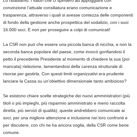
Lo ribadiamo: i valori che ci spinsero ad appoggiare con
convinzione l’attuale consiliatura erano comunicazione e
trasparenza, attraverso i quali si avesse contezza delle componenti
di fondo della gestione anche prospettica del sodalizio, con i suoi
16.000 soci. E non per proseguire a colpi di comunicati!
La CSR non può che essere una piccola banca di nicchia, e non la
seconda banca popolare del paese, come invocò gonfiandosi il
petto il precedente Presidente al momento di chiedere la sua (poi
mancata) rielezione, lamentandosi della carenza strutturale di
risorse per gestirla. Con questi limiti organizzativi era prudente
lanciare la Cassa su un’obiettivo dimensionale tanto ambizioso?
Se esistono chiare scelte strategiche dei nuovi amministratori (più
titoli o più impieghi, più risparmio amministrato e meno raccolta
diretta, più servizi di qualità), queste andrebbero comunicate ai
soci, per una migliore attenzione e inclusione nei loro confronti e
per discutere, con chi ne ha ancora voglia, della CSR come bene
comune.