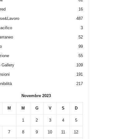
red
16
ese&Lavoro
487
acifico
3
erraneo
52
o
99
zione
55
 Gallery
109
sioni
191
ibilità
217
Novembre 2023
M
M
G
V
S
D
1
2
3
4
5
7
8
9
10
11
12