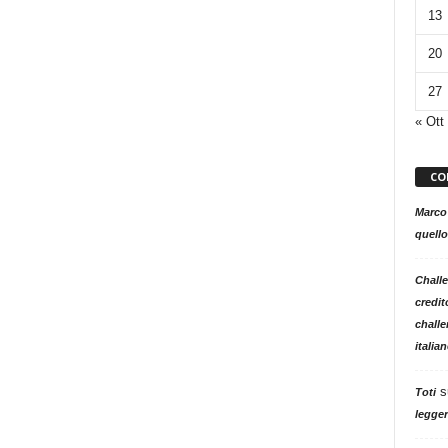
13
20
27
« Ott
CO
Marco
quello
Challe
credit
challe
italia
s
Toti
legger