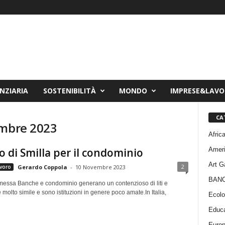
NZIARIA
SOSTENIBILITÀ
MONDO
IMPRESE&LAV
CA
embre 2023
Afric
Amer
so di Smilla per il condominio
Art G
2
voro
Gerardo Coppola
-
10 Novembre 2023
BAN
messa Banche e condominio generano un contenzioso di liti e
 molto simile e sono istituzioni in genere poco amate.In Italia,
Ecolo
Educa
Euro