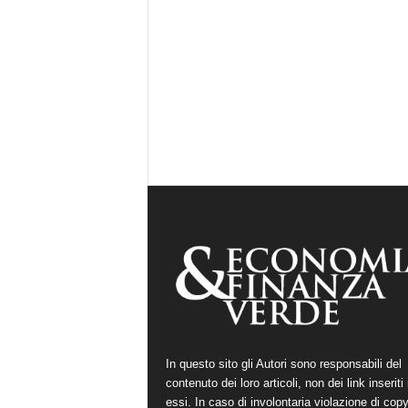
In questo sito gli Autori sono responsabili del
contenuto dei loro articoli, non dei link inseriti 
essi. In caso di involontaria violazione di copy