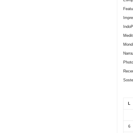
Featu
Impr
IndoP
Medit
Mond
Narra
Photo
Recen
Sosten
L
6