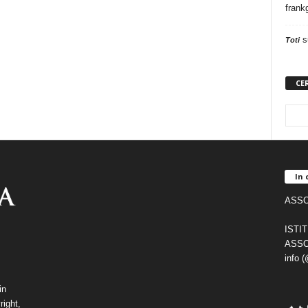
frank
s
Toti
CE
In 
ASSO
ISTI
ASSO
info 
in
right,