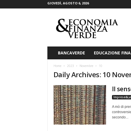
GIOVEDÌ, AGOSTO 6, 2026
E
c
o
n
o
m
i
BANCAVERDE
EDUCAZIONE FINA
a
&
Home
2023
Novembre
10
F
Daily Archives: 10 Nov
i
n
Il sen
a
n
Imprese&La
z
a
A mò di pre
V
controversie
secondo...
e
r
d