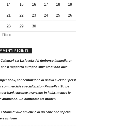
14
15
16
17
18
19
21
22
23
24
25
26
28
29
30
Dic »
MMENTI RECENTI
su
 Calamari
La favola del rimborso immediato:
 che il Rapporto europeo sulle frodi non dice
nger bank, concentrazione di ricavo e lezioni per il
su
o commerciale specializzato - PausePay
Le
nger bank europee avanzano in Italia, mentre le
ne arrancano: un confronto tra modelli
u
Storia di due amiche e di un cane che sapeva
e e scrivere