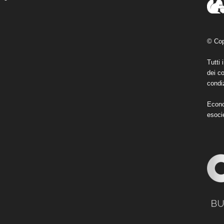
© Cop
Tutti 
dei co
condiz
Econo
esoci