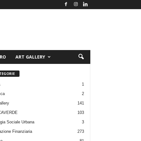
ORO
ART GALLERY
TEGORIE
a
1
ica
2
allery
141
CAVERDE
103
gia Sociale Urbana
3
zione Finanziaria
273
pa
81