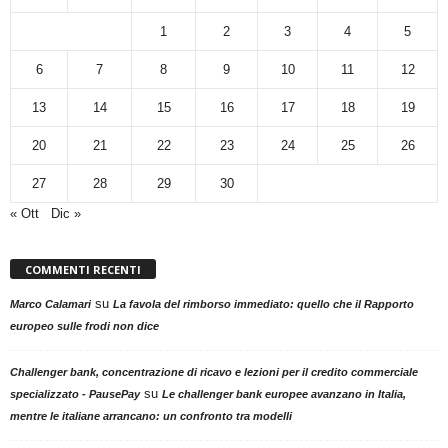
1
2
3
4
5
6
7
8
9
10
11
12
13
14
15
16
17
18
19
20
21
22
23
24
25
26
27
28
29
30
« Ott
Dic »
COMMENTI RECENTI
su
Marco Calamari
La favola del rimborso immediato: quello che il Rapporto
europeo sulle frodi non dice
Challenger bank, concentrazione di ricavo e lezioni per il credito commerciale
su
specializzato - PausePay
Le challenger bank europee avanzano in Italia,
mentre le italiane arrancano: un confronto tra modelli