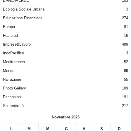
BANCAVERDE
103
Ecologia Sociale Urbana
3
Educazione Finanziaria
274
Europa
81
Featured
16
Imprese&Lavoro
489
IndoPacifico
3
Mediterraneo
52
Mondo
99
Narrazione
55
Photo Gallery
109
Recensioni
191
Sostenibilità
217
Novembre 2023
L
M
M
G
V
S
D