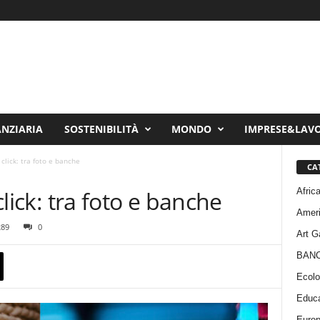
ANZIARIA
SOSTENIBILITÀ
MONDO
IMPRESE&LAV
n click: tra foto e banche
CA
Afric
 click: tra foto e banche
Amer
289
0
Art G
BAN
Ecolo
Educa
Euro