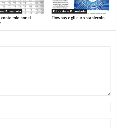
ne Finanziaria
Educazione Finanziaria
 conto mio non ti
Flowpay e gli euro stablecoin
o