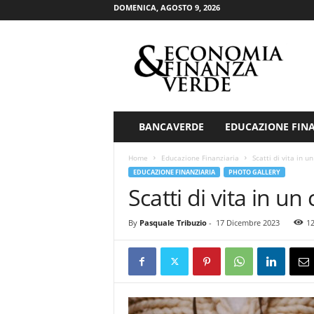
DOMENICA, AGOSTO 9, 2026
E
c
o
n
o
m
i
BANCAVERDE
EDUCAZIONE FIN
a
&
Home
Educazione Finanziaria
Scatti di vita in u
F
EDUCAZIONE FINANZIARIA
PHOTO GALLERY
i
Scatti di vita in un
n
a
By
Pasquale Tribuzio
-
17 Dicembre 2023
1
n
z
a
V
e
r
d