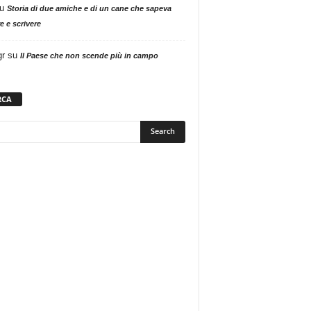
u
Storia di due amiche e di un cane che sapeva
e e scrivere
gr
su
Il Paese che non scende più in campo
RCA