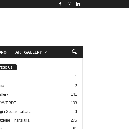
ORO
ART GALLERY
TEGORIE
a
1
ica
2
allery
141
CAVERDE
103
gia Sociale Urbana
3
zione Finanziaria
275
pa
81