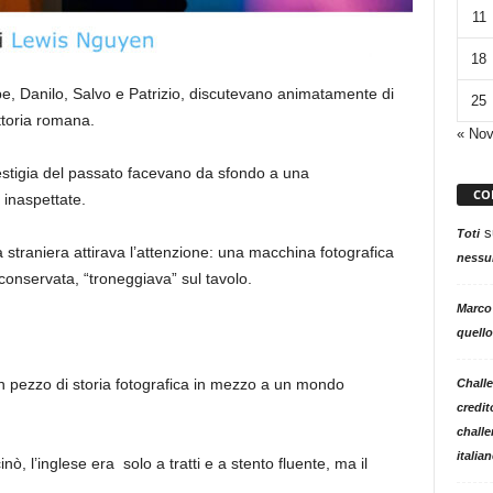
11
18
pe, Danilo, Salvo e Patrizio, discutevano animatamente di
25
attoria romana.
« No
vestigia del passato facevano da sfondo a una
CO
inaspettate.
s
Toti
ia straniera attirava l’attenzione: una macchina fotografica
nessun
onservata, “troneggiava” sul tavolo.
Marco
quello
n pezzo di storia fotografica in mezzo a un mondo
Challe
credit
challe
italia
inò, l’inglese era
solo a tratti e a stento fluente, ma il