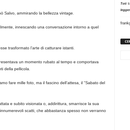
s
Toti
legger
mò Salvo, ammirando la bellezza vintage.
frank
tilmente, innescando una conversazione intorno a quel
CE
se trasformato l’arte di catturare istanti.
presentava un momento rubato al tempo e comportava
i della pellicola.
o fare mille foto, ma il fascino dell’attesa, il “Sabato del
tata e subito visionata o, addirittura, smarrisce la sua
 di innumerevoli scatti, che abbastanza spesso non verranno