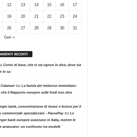
12
13
14
15
16
17
19
20
21
22
23
24
26
27
28
29
30
31
v
Gen »
MMENTI RECENTI
u
Conto di base, che vi sia ognun lo dice, dove sia
 lo sa
su
 Calamari
La favola del rimborso immediato:
 che il Rapporto europeo sulle frodi non dice
nger bank, concentrazione di ricavo e lezioni per il
su
o commerciale specializzato - PausePay
Le
nger bank europee avanzano in Italia, mentre le
ne arrancano: un confronto tra modelli