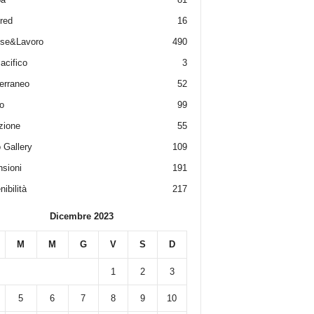
red
16
ese&Lavoro
490
acifico
3
erraneo
52
o
99
zione
55
 Gallery
109
sioni
191
ibilità
217
Dicembre 2023
M
M
G
V
S
D
1
2
3
5
6
7
8
9
10