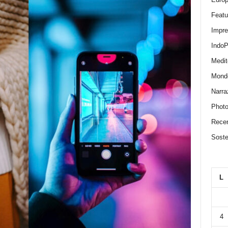
Featu
Impr
IndoP
Medit
Mond
Narra
Photo
Recen
Sosten
L
4