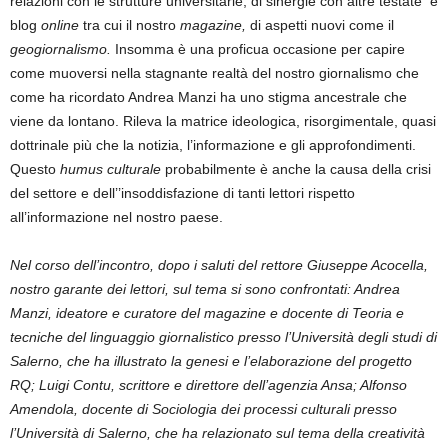
relazioni con le strutture universitarie, di sinergie con altre testate e
blog
online
tra cui il nostro
magazine,
di aspetti nuovi come il
geogiornalismo.
Insomma è una proficua occasione per capire
come muoversi nella stagnante realtà del nostro giornalismo che
come ha ricordato Andrea Manzi ha uno stigma ancestrale che
viene da lontano. Rileva la matrice ideologica, risorgimentale, quasi
dottrinale più che la notizia, l’informazione e gli approfondimenti.
Questo
humus culturale
probabilmente è anche la causa della crisi
del settore e dell’’insoddisfazione di tanti lettori rispetto
all’informazione nel nostro paese.
Nel corso dell’incontro, dopo i saluti del rettore Giuseppe Acocella,
nostro garante dei lettori, sul tema si sono confrontati: Andrea
Manzi, ideatore e curatore del magazine e docente di Teoria e
tecniche del linguaggio giornalistico presso l’Università degli studi di
Salerno, che ha illustrato la genesi e l’elaborazione del progetto
RQ; Luigi Contu, scrittore e direttore dell’agenzia Ansa; Alfonso
Amendola, docente di Sociologia dei processi culturali presso
l’Università di Salerno, che ha relazionato sul tema della creatività