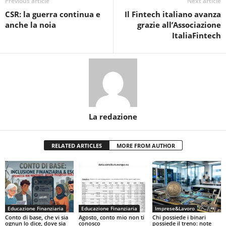
Previous article
Next article
CSR: la guerra continua e
Il Fintech italiano avanza
anche la noia
grazie all’Associazione
ItaliaFintech
La redazione
RELATED ARTICLES
MORE FROM AUTHOR
Educazione Finanziaria
Educazione Finanziaria
Imprese&Lavoro
Conto di base, che vi sia
Agosto, conto mio non ti
Chi possiede i binari
ognun lo dice, dove sia
conosco
possiede il treno: note