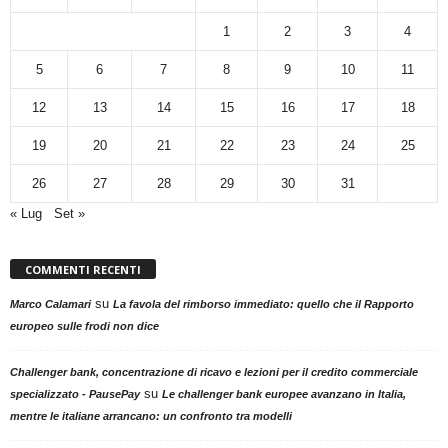
1
2
3
4
5
6
7
8
9
10
11
12
13
14
15
16
17
18
19
20
21
22
23
24
25
26
27
28
29
30
31
« Lug
Set »
COMMENTI RECENTI
su
Marco Calamari
La favola del rimborso immediato: quello che il Rapporto
europeo sulle frodi non dice
Challenger bank, concentrazione di ricavo e lezioni per il credito commerciale
su
specializzato - PausePay
Le challenger bank europee avanzano in Italia,
mentre le italiane arrancano: un confronto tra modelli