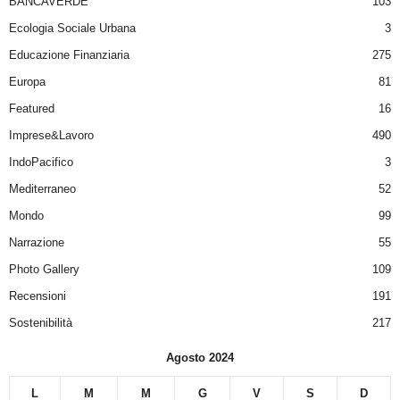
BANCAVERDE
103
Ecologia Sociale Urbana
3
Educazione Finanziaria
275
Europa
81
Featured
16
Imprese&Lavoro
490
IndoPacifico
3
Mediterraneo
52
Mondo
99
Narrazione
55
Photo Gallery
109
Recensioni
191
Sostenibilità
217
Agosto 2024
L
M
M
G
V
S
D