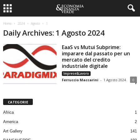
Home
2024
Agosto
1
Daily Archives: 1 Agosto 2024
EaaS vs Mutui Subprime:
imparare dal passato per un
mercato del credito
industriale digitale
Imprese&Lavoro
Ferruccio Maccarini
-
1 Agosto 2024
0
CATEGORIE
Africa
1
America
2
Art Gallery
141