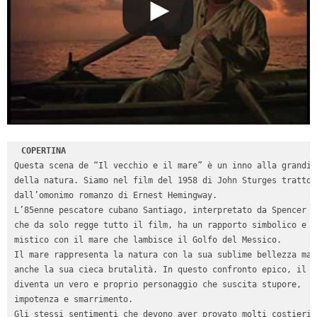
COPERTINA
Questa scena de “Il vecchio e il mare” è un inno alla grandios
della natura. Siamo nel film del 1958 di John Sturges tratto 

dall’omonimo romanzo di Ernest Hemingway. 

L’85enne pescatore cubano Santiago, interpretato da Spencer Tr
che da solo regge tutto il film, ha un rapporto simbolico e qu
mistico con il mare che lambisce il Golfo del Messico.

Il mare rappresenta la natura con la sua sublime bellezza ma 

anche la sua cieca brutalità. In questo confronto epico, il ma
diventa un vero e proprio personaggio che suscita stupore, 

impotenza e smarrimento.

Gli stessi sentimenti che devono aver provato molti costieri 
