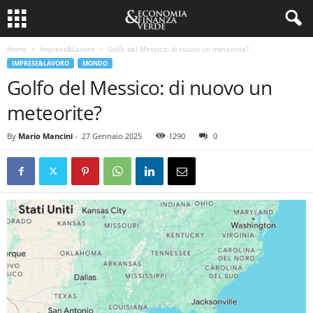
Home
Imprese&Lavoro
Golfo del Messico: di nuovo un meteorite?
IMPRESE&LAVORO
MONDO
Golfo del Messico: di nuovo un
meteorite?
By
Mario Mancini
-
27 Gennaio 2025
1290
0