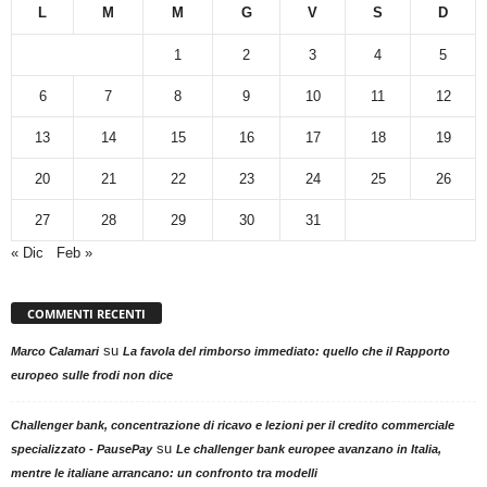
L
M
M
G
V
S
D
1
2
3
4
5
6
7
8
9
10
11
12
13
14
15
16
17
18
19
20
21
22
23
24
25
26
27
28
29
30
31
« Dic
Feb »
COMMENTI RECENTI
su
Marco Calamari
La favola del rimborso immediato: quello che il Rapporto
europeo sulle frodi non dice
Challenger bank, concentrazione di ricavo e lezioni per il credito commerciale
su
specializzato - PausePay
Le challenger bank europee avanzano in Italia,
mentre le italiane arrancano: un confronto tra modelli