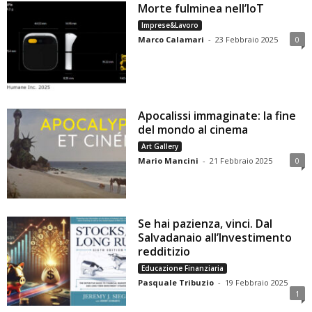
Morte fulminea nell’IoT
Imprese&Lavoro
Marco Calamari
-
23 Febbraio 2025
0
Apocalissi immaginate: la fine
del mondo al cinema
Art Gallery
Mario Mancini
-
21 Febbraio 2025
0
Se hai pazienza, vinci. Dal
Salvadanaio all’Investimento
redditizio
Educazione Finanziaria
Pasquale Tribuzio
-
19 Febbraio 2025
1