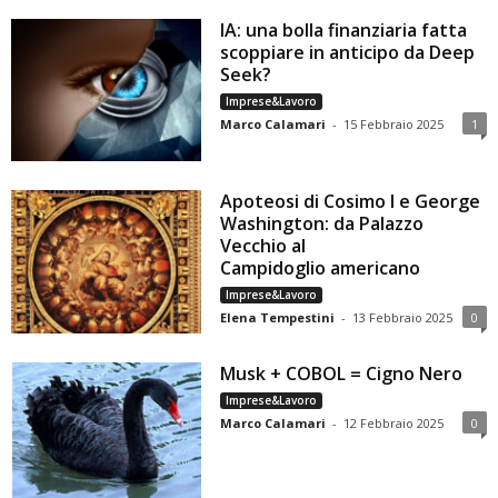
IA: una bolla finanziaria fatta
scoppiare in anticipo da Deep
Seek?
Imprese&Lavoro
Marco Calamari
-
15 Febbraio 2025
1
Apoteosi di Cosimo I e George
Washington: da Palazzo
Vecchio al
Campidoglio americano
Imprese&Lavoro
Elena Tempestini
-
13 Febbraio 2025
0
Musk + COBOL = Cigno Nero
Imprese&Lavoro
Marco Calamari
-
12 Febbraio 2025
0