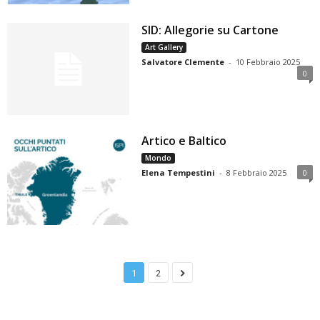
SID: Allegorie su Cartone
Art Gallery
Salvatore Clemente
-
10 Febbraio 2025
0
Artico e Baltico
Mondo
Elena Tempestini
-
8 Febbraio 2025
0
1
2