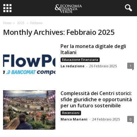
Home
2025
Febbraio
Monthly Archives: Febbraio 2025
Per la moneta digitale degli
Italiani
Educazione Finanziaria
La redazione
-
26 Febbraio 2025
1
Complessità dei Centri storici:
sfide giuridiche e opportunità
per un futuro sostenibile
Recensioni
Marco Mariani
-
24 Febbraio 2025
0