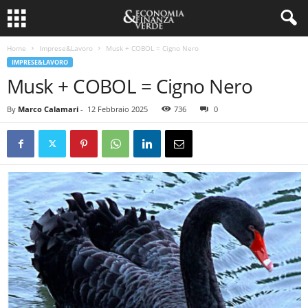
Home
Imprese&Lavoro
Musk + COBOL = Cigno Nero
IMPRESE&LAVORO
Musk + COBOL = Cigno Nero
By
Marco Calamari
-
12 Febbraio 2025
736
0