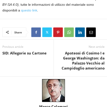
BY-SA 4.0),
tutte le informazioni di utilizzo del materiale sono
disponibili a
questo link
.
Share
Previous article
Next article
SID: Allegorie su Cartone
Apoteosi di Cosimo I e
George Washington: da
Palazzo Vecchio al
Campidoglio americano
Marco Calamari