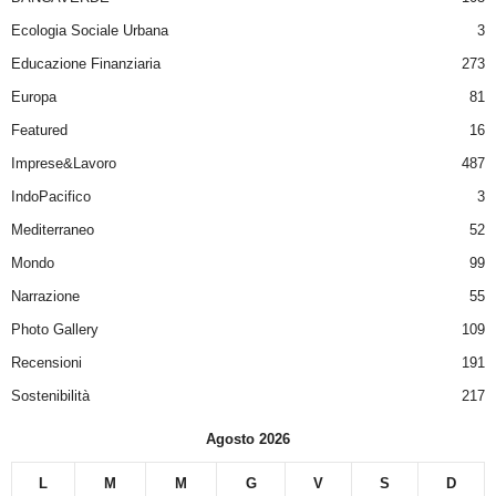
Ecologia Sociale Urbana
3
Educazione Finanziaria
273
Europa
81
Featured
16
Imprese&Lavoro
487
IndoPacifico
3
Mediterraneo
52
Mondo
99
Narrazione
55
Photo Gallery
109
Recensioni
191
Sostenibilità
217
Agosto 2026
L
M
M
G
V
S
D