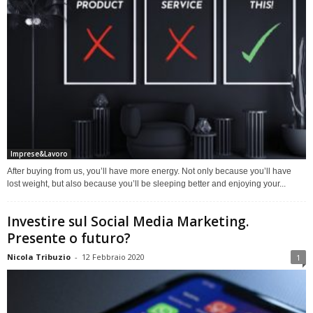
Imprese&Lavoro
After buying from us, you’ll have more energy. Not only because you’ll have
lost weight, but also because you’ll be sleeping better and enjoying your...
Investire sul Social Media Marketing.
Presente o futuro?
Nicola Tribuzio
-
12 Febbraio 2020
1