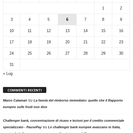
1
2
3
4
5
6
7
8
9
10
11
12
13
14
15
16
17
18
19
20
21
22
23
24
25
26
27
28
29
30
31
« Lug
COMMENTI RECENTI
su
Marco Calamari
La favola del rimborso immediato: quello che il Rapporto
europeo sulle frodi non dice
Challenger bank, concentrazione di ricavo e lezioni per il credito commerciale
su
specializzato - PausePay
Le challenger bank europee avanzano in Italia,