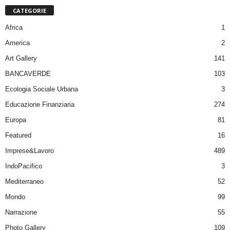
CATEGORIE
Africa
1
America
2
Art Gallery
141
BANCAVERDE
103
Ecologia Sociale Urbana
3
Educazione Finanziaria
274
Europa
81
Featured
16
Imprese&Lavoro
489
IndoPacifico
3
Mediterraneo
52
Mondo
99
Narrazione
55
Photo Gallery
109