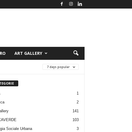
ORO
ART GALLERY
7 days popular
TEGORIE
a
1
ica
2
allery
141
CAVERDE
103
gia Sociale Urbana
3