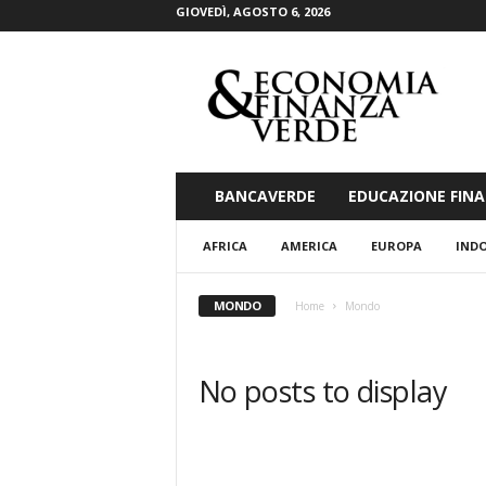
GIOVEDÌ, AGOSTO 6, 2026
E
c
o
n
o
m
i
BANCAVERDE
EDUCAZIONE FINA
a
&
AFRICA
AMERICA
EUROPA
INDO
F
i
n
MONDO
Home
Mondo
a
n
z
No posts to display
a
V
e
r
d