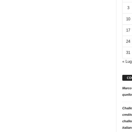
3
10
17
24
31
« Lug
CO
Marco
quello
Challe
credit
challe
italia