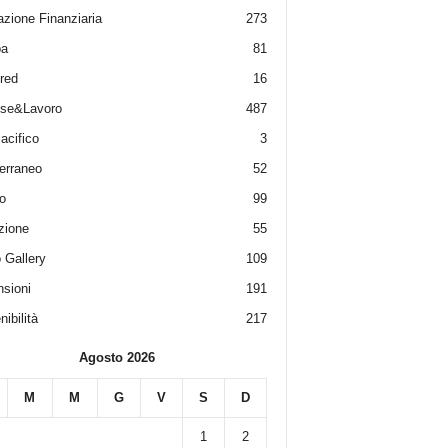
zione Finanziaria
273
pa
81
red
16
ese&Lavoro
487
acifico
3
erraneo
52
o
99
zione
55
 Gallery
109
sioni
191
ibilità
217
Agosto 2026
M
M
G
V
S
D
1
2