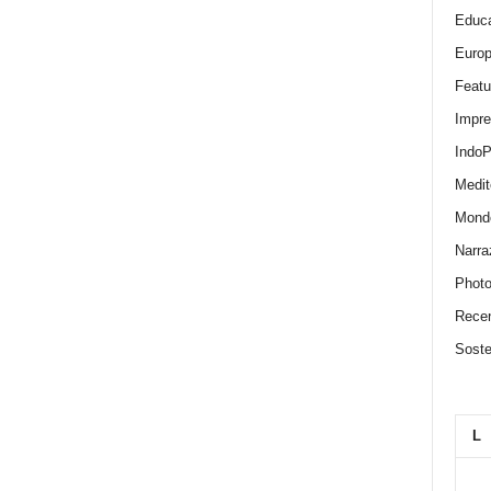
Educa
Euro
Featu
Impr
IndoP
Medit
Mond
Narra
Photo
Recen
Sosten
L