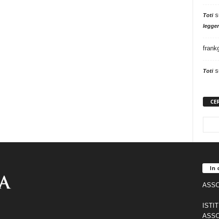
s
Toti
legger
frank
s
Toti
CE
In 
ASSO
ISTI
ASSO