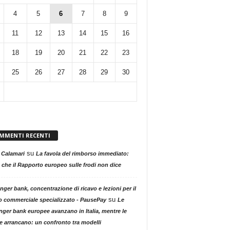
4
5
6
7
8
9
11
12
13
14
15
16
18
19
20
21
22
23
25
26
27
28
29
30
MMENTI RECENTI
su
 Calamari
La favola del rimborso immediato:
 che il Rapporto europeo sulle frodi non dice
nger bank, concentrazione di ricavo e lezioni per il
su
o commerciale specializzato - PausePay
Le
nger bank europee avanzano in Italia, mentre le
ne arrancano: un confronto tra modelli