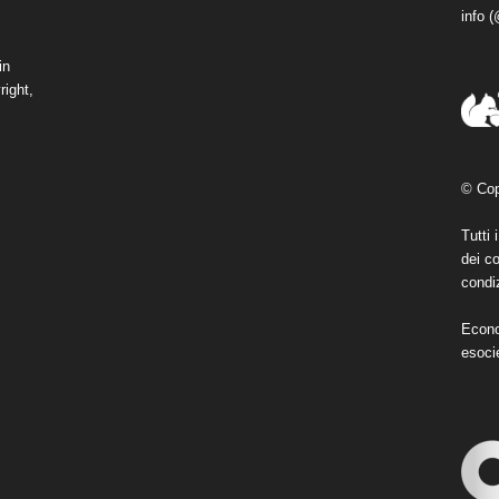
info 
in
right,
© Cop
Tutti 
dei co
condiz
Econo
esoci