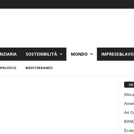
NZIARIA
SOSTENIBILITÀ
MONDO
IMPRESE&LAV
PACIFICO
MEDITERRANEO
CA
Afric
Amer
Art G
BAN
Ecolo