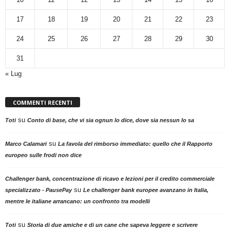
17
18
19
20
21
22
23
24
25
26
27
28
29
30
31
« Lug
COMMENTI RECENTI
su
Toti
Conto di base, che vi sia ognun lo dice, dove sia nessun lo sa
su
Marco Calamari
La favola del rimborso immediato: quello che il Rapporto
europeo sulle frodi non dice
Challenger bank, concentrazione di ricavo e lezioni per il credito commerciale
su
specializzato - PausePay
Le challenger bank europee avanzano in Italia,
mentre le italiane arrancano: un confronto tra modelli
su
Toti
Storia di due amiche e di un cane che sapeva leggere e scrivere