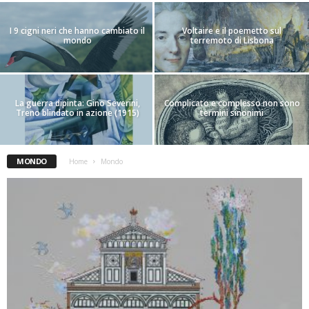
I 9 cigni neri che hanno cambiato il
Voltaire e il poemetto sul
mondo
terremoto di Lisbona
La guerra dipinta: Gino Severini,
Complicato e complesso non sono
Treno blindato in azione (1915)
termini sinonimi
MONDO
Home
Mondo