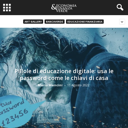
ART GALLERY
BANCAVERDE
EDUCAZIONE FINANZIARIA
Pillole di educazione digitale: usa le
password come le chiavi di casa
Mario Mancini
-
11 Agosto 2022