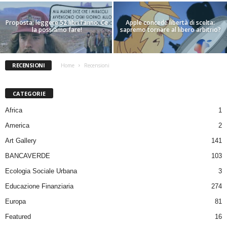
Proposta: leggere 52 libri l’anno. Ce
Apple concede libertà di scelta:
la possiamo fare!
sapremo tornare al libero arbitrio?
RECENSIONI
Home
Recensioni
CATEGORIE
Africa
1
America
2
Art Gallery
141
BANCAVERDE
103
Ecologia Sociale Urbana
3
Educazione Finanziaria
274
Europa
81
Featured
16