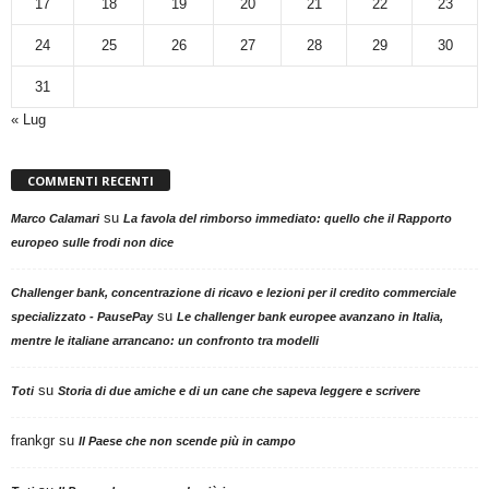
17
18
19
20
21
22
23
24
25
26
27
28
29
30
31
« Lug
COMMENTI RECENTI
su
Marco Calamari
La favola del rimborso immediato: quello che il Rapporto
europeo sulle frodi non dice
Challenger bank, concentrazione di ricavo e lezioni per il credito commerciale
su
specializzato - PausePay
Le challenger bank europee avanzano in Italia,
mentre le italiane arrancano: un confronto tra modelli
su
Toti
Storia di due amiche e di un cane che sapeva leggere e scrivere
frankgr
su
Il Paese che non scende più in campo