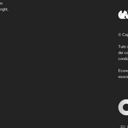
in
right,
© Cop
Tutti 
dei co
condiz
Econo
esoci