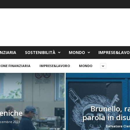
NZIARIA
SOSTENIBILITÀ
MONDO
IMPRESE&LAV
IONE FINANZIARIA
IMPRESE&LAVORO
MONDO
Brunello, 
eniche
parola in di
icembre 2023
Salvatore Cl