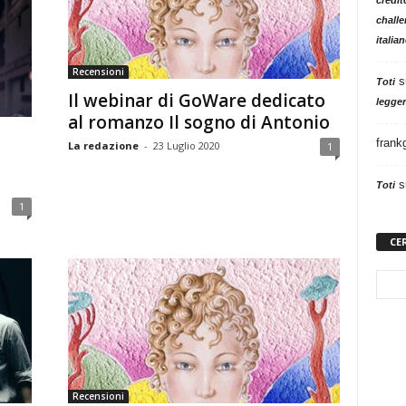
challe
italia
Recensioni
s
Toti
Il webinar di GoWare dedicato
legger
al romanzo Il sogno di Antonio
frank
La redazione
-
23 Luglio 2020
1
s
Toti
1
CE
Recensioni