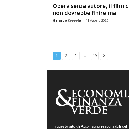
Opera senza autore, il film 
non dovrebbe finire mai
Gerardo Coppola
-
11 Agosto 2020
...
1
2
3
19
In questo sito gli Autori sono responsabili del