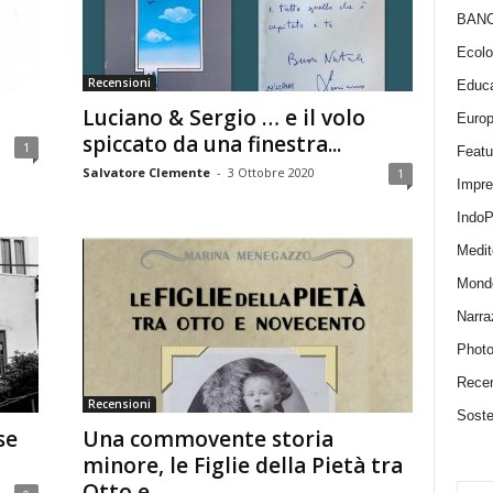
BAN
Ecolo
Recensioni
Educa
Luciano & Sergio … e il volo
Euro
spiccato da una finestra...
1
Featu
Salvatore Clemente
-
3 Ottobre 2020
1
Impr
IndoP
Medit
Mond
Narra
Photo
Recen
Recensioni
Sosten
se
Una commovente storia
minore, le Figlie della Pietà tra
Otto e...