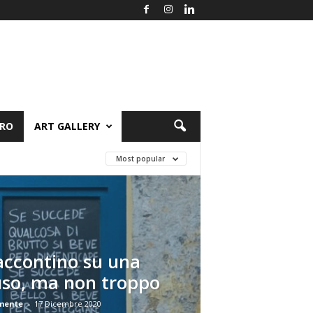
ORO
ART GALLERY
Most popular
raccontino su una
suso, ma non troppo
emente
-
17 Dicembre 2020