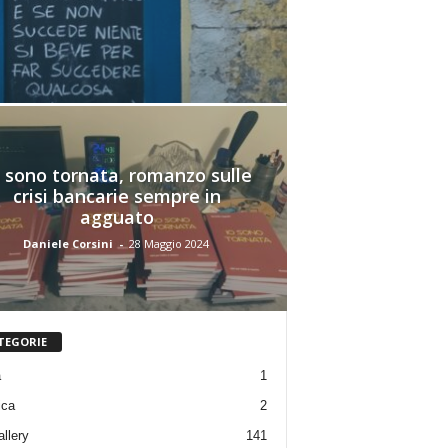
o sono tornata, romanzo sulle
crisi bancarie sempre in
agguato
Daniele Corsini
-
28 Maggio 2024
TEGORIE
a
1
ica
2
allery
141