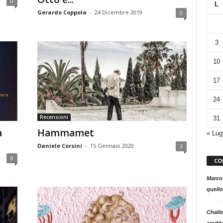
0
L
Gerardo Coppola
-
24 Dicembre 2019
0
3
10
17
24
Recensioni
31
a
Hammamet
« Lug
Daniele Corsini
-
15 Gennaio 2020
3
0
CO
Marco
quello
Challe
credit