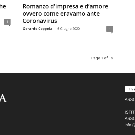
che
Romanzo d’impresa e d’amore
ovvero come eravamo ante
Coronavirus
1
Gerardo Coppola
-
6 Giugno 2020
3
Page 1 of 19
In 
ASSO
ISTI
ASSO
info 