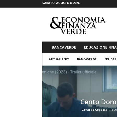
SABATO, AGOSTO 8, 2026
E
c
o
n
o
m
i
BANCAVERDE
EDUCAZIONE FINA
a
&
ART GALLERY
BANCAVERDE
EDUCAZ
F
i
n
a
n
z
a
Cento Dom
V
e
Gerardo Coppola
-
6 D
r
d