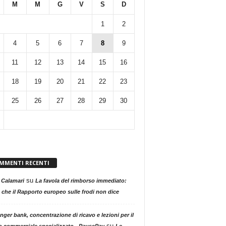
M
M
G
V
S
D
1
2
4
5
6
7
8
9
11
12
13
14
15
16
18
19
20
21
22
23
25
26
27
28
29
30
MMENTI RECENTI
su
 Calamari
La favola del rimborso immediato:
 che il Rapporto europeo sulle frodi non dice
nger bank, concentrazione di ricavo e lezioni per il
su
o commerciale specializzato - PausePay
Le