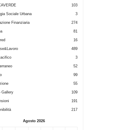
CAVERDE
103
gia Sociale Urbana
3
zione Finanziaria
274
pa
81
red
16
ese&Lavoro
489
acifico
3
erraneo
52
o
99
zione
55
 Gallery
109
sioni
191
ibilità
217
Agosto 2026