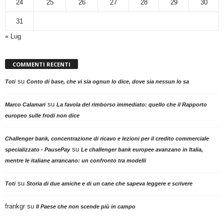
24
25
26
27
28
29
30
31
« Lug
COMMENTI RECENTI
su
Toti
Conto di base, che vi sia ognun lo dice, dove sia nessun lo sa
su
Marco Calamari
La favola del rimborso immediato: quello che il Rapporto
europeo sulle frodi non dice
Challenger bank, concentrazione di ricavo e lezioni per il credito commerciale
su
specializzato - PausePay
Le challenger bank europee avanzano in Italia,
mentre le italiane arrancano: un confronto tra modelli
su
Toti
Storia di due amiche e di un cane che sapeva leggere e scrivere
frankgr
su
Il Paese che non scende più in campo