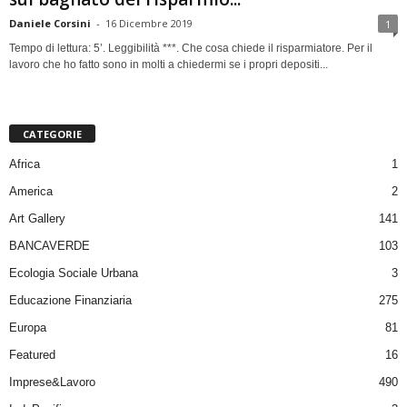
Daniele Corsini
-
16 Dicembre 2019
1
Tempo di lettura: 5’. Leggibilità ***. Che cosa chiede il risparmiatore. Per il
lavoro che ho fatto sono in molti a chiedermi se i propri depositi...
CATEGORIE
Africa
1
America
2
Art Gallery
141
BANCAVERDE
103
Ecologia Sociale Urbana
3
Educazione Finanziaria
275
Europa
81
Featured
16
Imprese&Lavoro
490