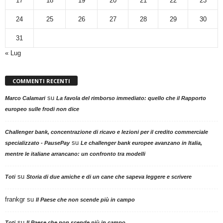
17
18
19
20
21
22
23
24
25
26
27
28
29
30
31
« Lug
COMMENTI RECENTI
su
Marco Calamari
La favola del rimborso immediato: quello che il Rapporto
europeo sulle frodi non dice
Challenger bank, concentrazione di ricavo e lezioni per il credito commerciale
su
specializzato - PausePay
Le challenger bank europee avanzano in Italia,
mentre le italiane arrancano: un confronto tra modelli
su
Toti
Storia di due amiche e di un cane che sapeva leggere e scrivere
frankgr
su
Il Paese che non scende più in campo
su
Toti
Il Paese che non scende più in campo