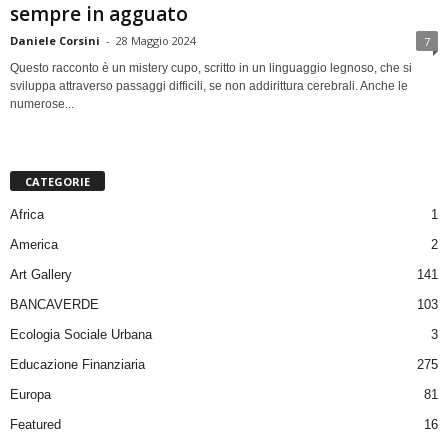
sempre in agguato
Daniele Corsini
-
28 Maggio 2024
7
Questo racconto è un mistery cupo, scritto in un linguaggio legnoso, che si
sviluppa attraverso passaggi difficili, se non addirittura cerebrali. Anche le
numerose...
CATEGORIE
Africa
1
America
2
Art Gallery
141
BANCAVERDE
103
Ecologia Sociale Urbana
3
Educazione Finanziaria
275
Europa
81
Featured
16