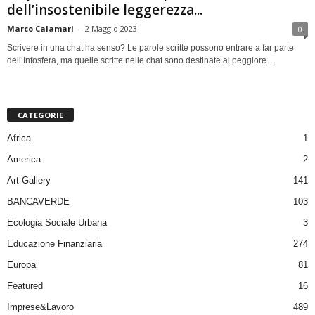
dell’insostenibile leggerezza...
Marco Calamari
-
2 Maggio 2023
0
Scrivere in una chat ha senso? Le parole scritte possono entrare a far parte
dell’Infosfera, ma quelle scritte nelle chat sono destinate al peggiore...
CATEGORIE
Africa
1
America
2
Art Gallery
141
BANCAVERDE
103
Ecologia Sociale Urbana
3
Educazione Finanziaria
274
Europa
81
Featured
16
Imprese&Lavoro
489